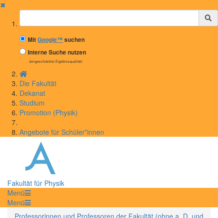
✖
Suchbegriff
Mit
Google™
suchen
Interne Suche nutzen
(eingeschränkte Ergebnisqualität)
Die Fakultät
Dekanat
Studium
Promotion (Physik)
Angebote für Schüler*innen
Fakultät für Physik
Menü
Menü
Professorinnen und Professoren der Fakultät (ohne a. D. und