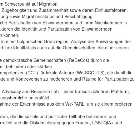
m Schwerpunkt auf Migration.
, Zugehörigkeit und Zusammenhalt sowie deren Einflussfaktoren,
ldung sowie Migrationsstatus und Beschäftigung.
itische Partizipation von Einwandernden und ihren Nachkommen in
toren die Identität und Partizipation von Einwandernden
en können.
e in einer bulgarischen Grenzregion. Analyse der Auswirkungen der
 ihre Identität als auch auf die Gemeinschaften, die einer neuen
ige demokratische Gemeinschaften (ReDeCos) durch die
keit behindern oder stärken.
 Kompetenzen (CCT) für lokale Akteure (We-SCOUTS), die damit die
ikte und Kontroversen zu moderieren und Räume für Partizipation zu
, Advocacy and Research Lab – einer transdisziplinären Plattform,
ungsbereiche unterstützt.
nahme der Erkenntnisse aus dem We-PARL, um sie einem breiteren
eren, die die soziale und politische Teilhabe behindern, und
g erreicht und die Diskriminierung gegen Frauen, LGBTQIA+ und