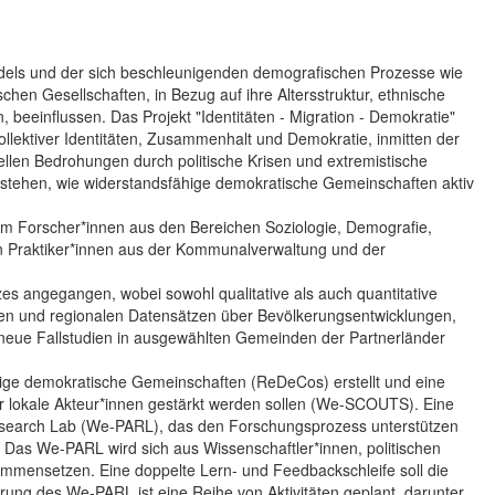
ls und der sich beschleunigenden demografischen Prozesse wie
hen Gesellschaften, in Bezug auf ihre Altersstruktur, ethnische
, beeinflussen. Das Projekt "Identitäten - Migration - Demokratie"
kollektiver Identitäten, Zusammenhalt und Demokratie, inmitten der
llen Bedrohungen durch politische Krisen und extremistische
erstehen, wie widerstandsfähige demokratische Gemeinschaften aktiv
 dem Forscher*innen aus den Bereichen Soziologie, Demografie,
on Praktiker*innen aus der Kommunalverwaltung und der
s angegangen, wobei sowohl qualitative als auch quantitative
en und regionalen Datensätzen über Bevölkerungsentwicklungen,
rd neue Fallstudien in ausgewählten Gemeinden der Partnerländer
hige demokratische Gemeinschaften (ReDeCos) erstellt und eine
er lokale Akteur*innen gestärkt werden sollen (We-SCOUTS). Eine
 Research Lab (We-PARL), das den Forschungsprozess unterstützen
ll. Das We-PARL wird sich aus Wissenschaftler*innen, politischen
ammensetzen. Eine doppelte Lern- und Feedbackschleife soll die
ung des We-PARL ist eine Reihe von Aktivitäten geplant, darunter