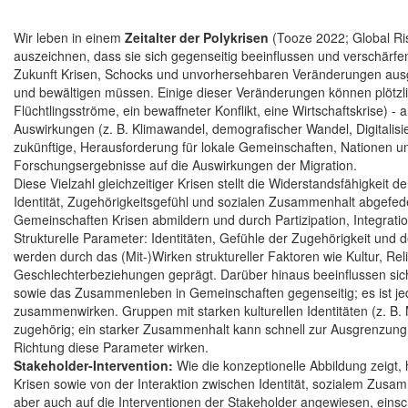
Wir leben in einem
Zeitalter der Polykrisen
(Tooze 2022; Global Risk
auszeichnen, dass sie sich gegenseitig beeinflussen und verschärfe
Zukunft Krisen, Schocks und unvorhersehbaren Veränderungen ausge
und bewältigen müssen. Einige dieser Veränderungen können plötzli
Flüchtlingsströme, ein bewaffneter Konflikt, eine Wirtschaftskrise) 
Auswirkungen (z. B. Klimawandel, demografischer Wandel, Digitalisie
zukünftige, Herausforderung für lokale Gemeinschaften, Nationen un
Forschungsergebnisse auf die Auswirkungen der Migration.
Diese Vielzahl gleichzeitiger Krisen stellt die Widerstandsfähigkei
Identität, Zugehörigkeitsgefühl und sozialen Zusammenhalt abgefed
Gemeinschaften Krisen abmildern und durch Partizipation, Integrati
Strukturelle Parameter: Identitäten, Gefühle der Zugehörigkeit 
werden durch das (Mit-)Wirken struktureller Faktoren wie Kultur, Re
Geschlechterbeziehungen geprägt. Darüber hinaus beeinflussen sic
sowie das Zusammenleben in Gemeinschaften gegenseitig; es ist je
zusammenwirken. Gruppen mit starken kulturellen Identitäten (z. B. 
zugehörig; ein starker Zusammenhalt kann schnell zur Ausgrenzung f
Richtung diese Parameter wirken.
Stakeholder-Intervention:
Wie die konzeptionelle Abbildung zeigt
Krisen sowie von der Interaktion zwischen Identität, sozialem Zusa
aber auch auf die Interventionen der Stakeholder angewiesen, einsch