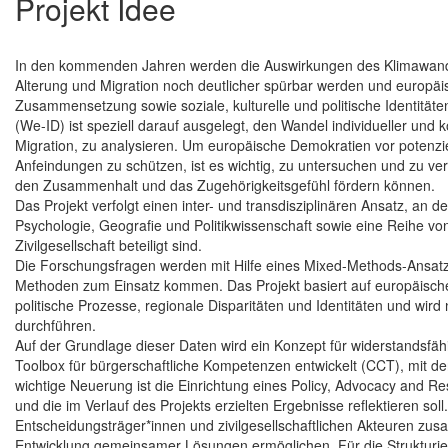
Projekt Idee
In den kommenden Jahren werden die Auswirkungen des Klimawande
Alterung und Migration noch deutlicher spürbar werden und europäisc
Zusammensetzung sowie soziale, kulturelle und politische Identitäten
(We-ID) ist speziell darauf ausgelegt, den Wandel individueller und 
Migration, zu analysieren. Um europäische Demokratien vor potenzie
Anfeindungen zu schützen, ist es wichtig, zu untersuchen und zu v
den Zusammenhalt und das Zugehörigkeitsgefühl fördern können.
Das Projekt verfolgt einen inter- und transdisziplinären Ansatz, an
Psychologie, Geografie und Politikwissenschaft sowie eine Reihe v
Zivilgesellschaft beteiligt sind.
Die Forschungsfragen werden mit Hilfe eines Mixed-Methods-Ansatze
Methoden zum Einsatz kommen. Das Projekt basiert auf europäisch
politische Prozesse, regionale Disparitäten und Identitäten und wi
durchführen.
Auf der Grundlage dieser Daten wird ein Konzept für widerstandsfä
Toolbox für bürgerschaftliche Kompetenzen entwickelt (CCT), mit d
wichtige Neuerung ist die Einrichtung eines Policy, Advocacy and
und die im Verlauf des Projekts erzielten Ergebnisse reflektieren so
Entscheidungsträger*innen und zivilgesellschaftlichen Akteuren zus
Entwicklung gemeinsamer Lösungen ermöglichen. Für die Strukturier