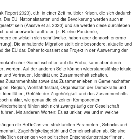
 Report 2023), d.h. in einer Zeit multipler Krisen, die sich dadurch
n. Die EU, Nationalstaaten und die Bevölkerung werden auch in
setzt sein (Aassve et al. 2020) und sie werden diese durchleben
ch und unerwartet auftreten (z. B. eine Pandemie,
- andere entwickeln sich schrittweise, haben aber dennoch enorme
rung). Die anhaltende Migration stellt eine besondere, aktuelle und
d die EU dar. Daher fokussiert das Projekt in der Auswertung der
t demokratischer Gemeinschaften auf die Probe, kann aber durch
ert werden. Auf der anderen Seite können widerstandsfähige lokale
on und Vertrauen, Identität und Zusammenhalt schaffen.
und des Zusammenhalts sowie das Zusammenleben in Gemeinschaften
ligion, Region, Wohlfahrtsstaat, Organisation der Demokratie und
h Identitäten, Gefühle der Zugehörigkeit und des Zusammenhalts
doch unklar, wie genau die einzelnen Komponenten
Minderheiten) fühlen sich nicht zwangsläufig der Gesellschaft
ühren. Mit anderen Worten: Es ist unklar, wie und in welche
, hängen die ReDeCos von strukturellen Parametern, Schocks und
mmenhalt, Zugehörigkeitsgefühl und Gemeinschaften ab. Sie sind
ließlich derjenigen von politischen Entscheidungsträger*innen.