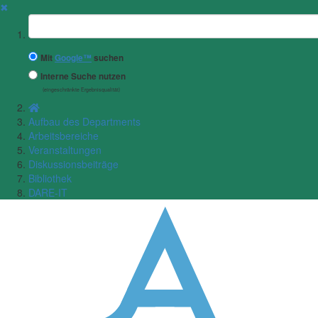
✖
Suchbegriff
Mit
Google™
suchen
Interne Suche nutzen
(eingeschränkte Ergebnisqualität)
Aufbau des Departments
Arbeitsbereiche
Veranstaltungen
Diskussionsbeiträge
Bibliothek
DARE-IT