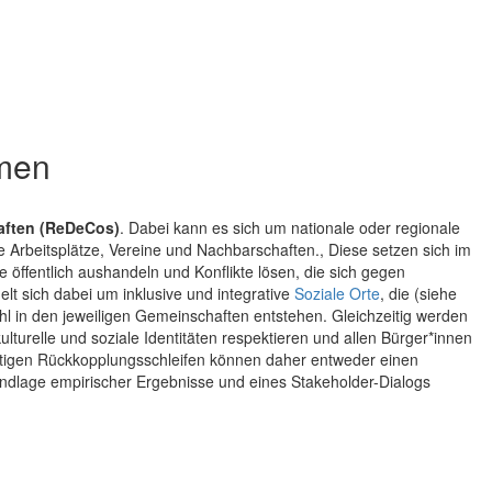
hmen
aften (ReDeCos)
. Dabei kann es sich um nationale oder regionale
Arbeitsplätze, Vereine und Nachbarschaften., Diese setzen sich im
e öffentlich aushandeln und Konflikte lösen, die sich gegen
lt sich dabei um inklusive und integrative
Soziale Orte
, die (siehe
l in den jeweiligen Gemeinschaften entstehen. Gleichzeitig werden
turelle und soziale Identitäten respektieren und allen Bürger*innen
itigen Rückkopplungsschleifen können daher entweder einen
Grundlage empirischer Ergebnisse und eines Stakeholder-Dialogs