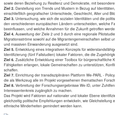
sowie deren Beziehung zu Resilienz und Demokratie, mit besondere
Ziel 2.
Darstellung von Trends und Mustern in Bezug auf Identitäten
einschließlich geografischer Unterschiede, Geschlecht, Alter und Bi
Ziel 3.
Untersuchung, wie sich die sozialen Identitäten und die pol
den verschiedenen europäischen Ländern unterscheiden, welche Fak
beeinflussen, und welche Annahmen für die Zukunft getroffen werd
Ziel 4.
Ausweitung der Ziele 2 und 3 durch eine regionale Pilotstudi
Migrationsströme sowohl auf die Migrantengemeinschaften selbst und
und massiven Einwanderung ausgesetzt sind.
Ziel 5.
Entwicklung eines integrativen Konzepts für widerstandsfäh
Identifizierung (fünf Fallstudien) lokaler Faktoren, die die Zugehörig
Ziel 6.
Zusätzliche Entwicklung einer Toolbox für bürgerschaftliche
Fähigkeiten erlangen, lokale Gemeinschaften zu unterstützen, Konfl
schaffen.
Ziel 7.
Einrichtung der transdisziplinären Plattform We-PARL - Policy
die als Werkzeug alle im Projekt vorgesehenen thematischen Forsch
Ziel 8.
Verbreitung der Forschungsergebnisse We-ID, unter Zuhilfe
Interessentenkreis zugänglich zu machen.
Das Projekt wird Faktoren auf nationaler und lokaler Ebene identifizi
gleichzeitig politische Empfehlungen entwickeln, wie Gleichstellun
ethnische Minderheiten gemindert werden kann.