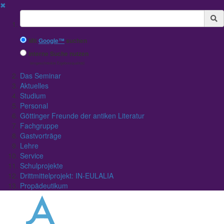
✖
Suchbegriff
Mit
Google™
suchen
Interne Suche nutzen
(eingeschränkte Ergebnisqualität)
Das Seminar
Aktuelles
Studium
Personal
Göttinger Freunde der antiken Literatur
Fachgruppe
Gastvorträge
Lehre
Service
Schulprojekte
Drittmittelprojekt: IN-EULALIA
Propädeutikum