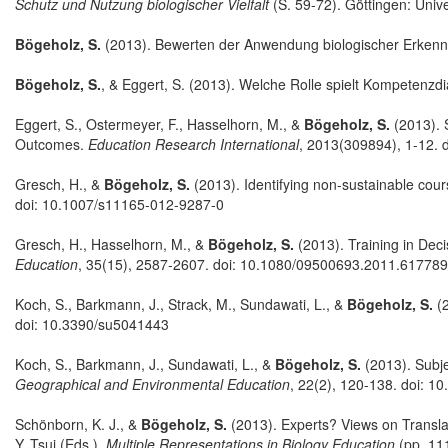
Schutz und Nutzung biologischer Vielfalt
(S. 59-72). Göttingen: Unive
Bögeholz, S.
(2013). Bewerten der Anwendung biologischer Erkennt
Bögeholz, S.
, & Eggert, S. (2013). Welche Rolle spielt Kompeten
Eggert, S., Ostermeyer, F., Hasselhorn, M., &
Bögeholz, S.
(2013). 
Outcomes.
Education Research International
, 2013(309894), 1-12. 
Gresch, H., &
Bögeholz, S.
(2013). Identifying non-sustainable cour
doi: 10.1007/s11165-012-9287-0
Gresch, H., Hasselhorn, M., &
Bögeholz, S.
(2013). Training in Dec
Education
, 35(15), 2587-2607. doi: 10.1080/09500693.2011.617789
Koch, S., Barkmann, J., Strack, M., Sundawati, L., &
Bögeholz, S.
(2
doi: 10.3390/su5041443
Koch, S., Barkmann, J., Sundawati, L., &
Bögeholz, S.
(2013). Subj
Geographical and Environmental Education
, 22(2), 120-138. doi: 
Schönborn, K. J., &
Bögeholz, S.
(2013). Experts? Views on Translat
Y. Tsui (Eds.),
Multiple Representations in Biology Education
(pp. 111