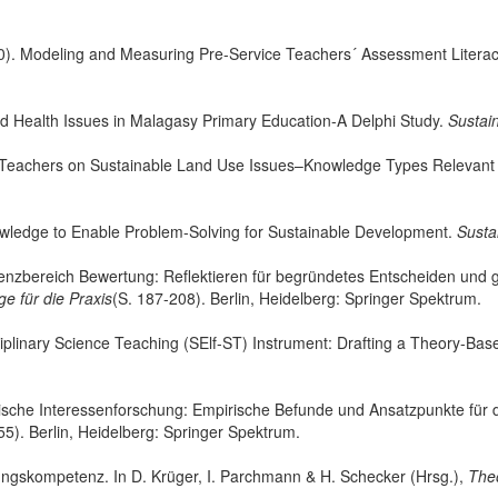
). Modeling and Measuring Pre-Service Teachers´ Assessment Litera
 Health Issues in Malagasy Primary Education-A Delphi Study.
Sustain
Teachers on Sustainable Land Use Issues–Knowledge Types Relevant 
wledge to Enable Problem-Solving for Sustainable Development.
Sustai
enzbereich Bewertung: Reflektieren für begründetes Entscheiden und ge
e für die Praxis
(S. 187-208). Berlin, Heidelberg: Springer Spektrum.
isciplinary Science Teaching (SElf-ST) Instrument: Drafting a Theory-
ische Interessenforschung: Empirische Befunde und Ansatzpunkte für 
55). Berlin, Heidelberg: Springer Spektrum.
tungskompetenz. In D. Krüger, I. Parchmann & H. Schecker (Hrsg.),
Theo