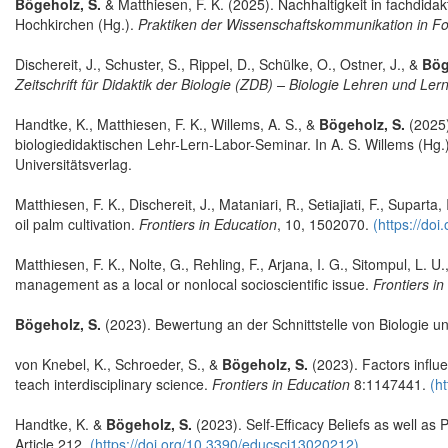
Bögeholz, S.
& Matthiesen, F. K. (2025). Nachhaltigkeit in fachdida
Hochkirchen (Hg.).
Praktiken der Wissenschaftskommunikation in Fo
Dischereit, J., Schuster, S., Rippel, D., Schülke, O., Ostner, J., &
Bög
Zeitschrift für Didaktik der Biologie (ZDB) – Biologie Lehren und Ler
Handtke, K., Matthiesen, F. K., Willems, A. S., &
Bögeholz, S.
(2025
biologiedidaktischen Lehr-Lern-Labor-Seminar. In A. S. Willems (Hg.
Universitätsverlag.
Matthiesen, F. K., Dischereit, J., Mataniari, R., Setiajiati, F., Suparta, 
oil palm cultivation.
Frontiers in Education
, 10, 1502070.
(https://do
Matthiesen, F. K., Nolte, G., Rehling, F., Arjana, I. G., Sitompul, L. U.,
management as a local or nonlocal socioscientific issue.
Frontiers i
Bögeholz, S.
(2023). Bewertung an der Schnittstelle von Biologie u
von Knebel, K., Schroeder, S., &
Bögeholz, S.
(2023). Factors influe
teach interdisciplinary science.
Frontiers in Education
8:1147441.
(h
Handtke, K. &
Bögeholz, S.
(2023). Self-Efficacy Beliefs as well as
Article 212.
(https://doi.org/10.3390/educsci13020212)