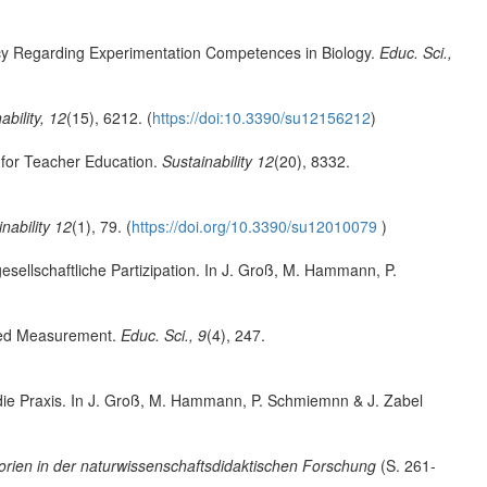
cy Regarding Experimentation Competences in Biology.
Educ. Sci.,
ability, 12
(15), 6212. (
https://doi:10.3390/su12156212
)
for Teacher Education.
Sustainability 12
(20), 8332.
nability 12
(1), 79. (
https://doi.org/10.3390/su12010079
)
sellschaftliche Partizipation. In J. Groß, M. Hammann, P.
Based Measurement.
Educ. Sci., 9
(4), 247.
die Praxis. In J. Groß, M. Hammann, P. Schmiemnn & J. Zabel
rien in der naturwissenschaftsdidaktischen Forschung
(S. 261-