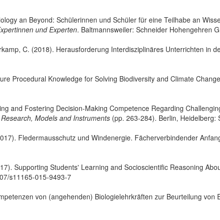
Biology an Beyond: Schülerinnen und Schüler für eine Teilhabe an Wissen
 Expertinnen und Experten
. Baltmannsweiler: Schneider Hohengehren 
urkamp, C. (2018). Herausforderung Interdisziplinäres Unterrichten in de
re Procedural Knowledge for Solving Biodiversity and Climate Change
eling and Fostering Decision-Making Competence Regarding Challenging 
 Research, Models and Instruments
(pp. 263-284). Berlin, Heidelberg: 
017). Fledermausschutz und Windenergie. Fächerverbindender Anfangs
17). Supporting Students' Learning and Socioscientific Reasoning Ab
1007/s11165-015-9493-7
ompetenzen von (angehenden) Biologielehrkräften zur Beurteilung vo