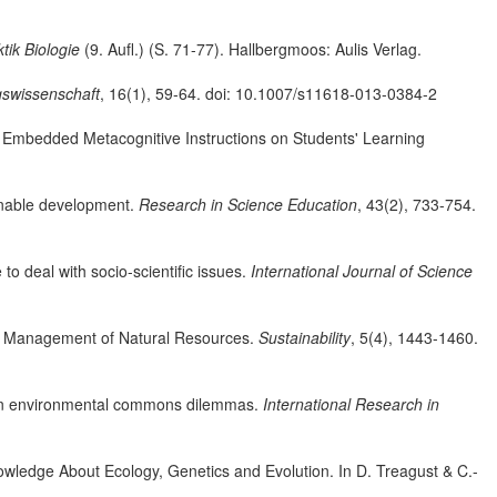
tik Biologie
(9. Aufl.) (S. 71-77). Hallbergmoos: Aulis Verlag.
ngswissenschaft
, 16(1), 59-64. doi: 10.1007/s11618-013-0384-2
of Embedded Metacognitive Instructions on Students' Learning
ainable development.
Research in Science Education
, 43(2), 733-754.
o deal with socio-scientific issues.
International Journal of Science
le Management of Natural Resources.
Sustainability
, 5(4), 1443-1460.
 on environmental commons dilemmas.
International Research in
nowledge About Ecology, Genetics and Evolution. In D. Treagust & C.-