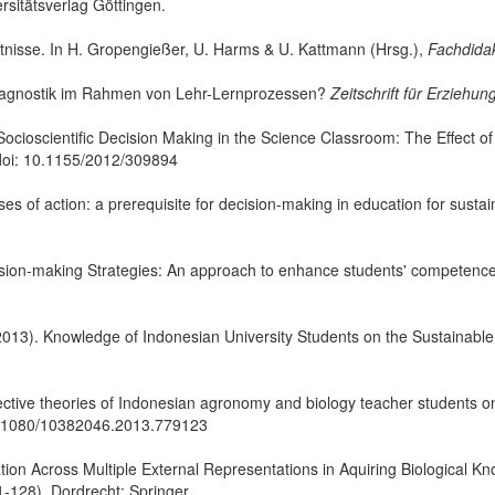
rsitätsverlag Göttingen.
nisse. In H. Gropengießer, U. Harms & U. Kattmann (Hrsg.),
Fachdidak
zdiagnostik im Rahmen von Lehr-Lernprozessen?
Zeitschrift für Erziehu
Socioscientific Decision Making in the Science Classroom: The Effect 
doi: 10.1155/2012/309894
ses of action: a prerequisite for decision-making in education for sust
ision-making Strategies: An approach to enhance students' competence t
013). Knowledge of Indonesian University Students on the Sustainab
ective theories of Indonesian agronomy and biology teacher students
10.1080/10382046.2013.779123
ion Across Multiple External Representations in Aquiring Biological K
-128). Dordrecht: Springer.