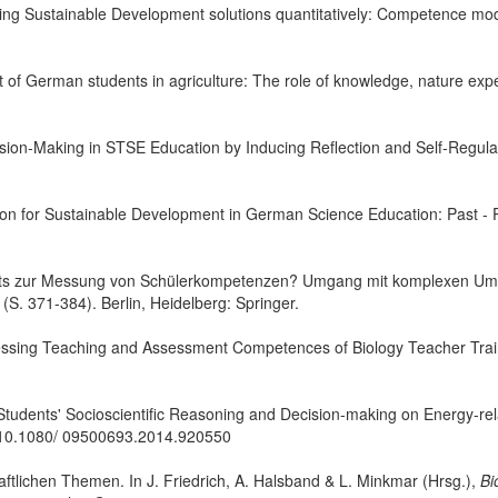
ing Sustainable Development solutions quantitatively: Competence mo
t of German students in agriculture: The role of knowledge, nature exp
sion-Making in STSE Education by Inducing Reflection and Self-Regul
ion for Sustainable Development in German Science Education: Past - 
nts zur Messung von Schülerkompetenzen? Umgang mit komplexen Umwel
(S. 371-384). Berlin, Heidelberg: Springer.
ssing Teaching and Assessment Competences of Biology Teacher Tra
Students' Socioscientific Reasoning and Decision-making on Energy-re
: 10.1080/ 09500693.2014.920550
ftlichen Themen. In J. Friedrich, A. Halsband & L. Minkmar (Hrsg.),
Bi