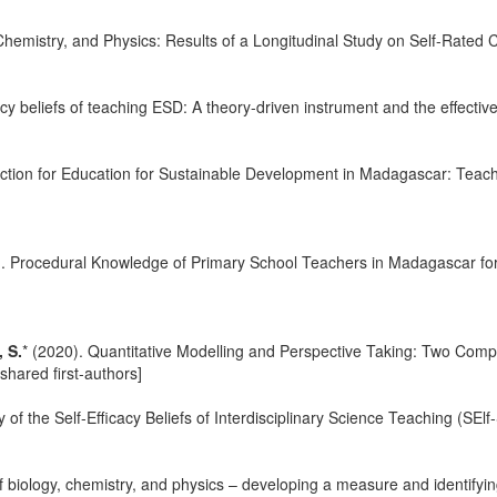
Chemistry, and Physics: Results of a Longitudinal Study on Self-Rate
acy beliefs of teaching ESD: A theory-driven instrument and the effect
tion for Education for Sustainable Development in Madagascar: Teacher
. Procedural Knowledge of Primary School Teachers in Madagascar fo
 S.
* (2020). Quantitative Modelling and Perspective Taking: Two Comp
 shared first-authors]
 of the Self-Efficacy Beliefs of Interdisciplinary Science Teaching (SEl
 biology, chemistry, and physics – developing a measure and identifying