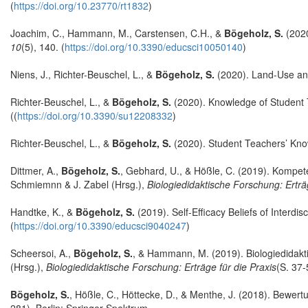
(
https://doi.org/10.23770/rt1832
)
Joachim, C., Hammann, M., Carstensen, C.H., &
Bögeholz, S.
(2020
10
(5), 140. (
https://doi.org/10.3390/educsci10050140
)
Niens, J., Richter-Beuschel, L., &
Bögeholz, S.
(2020). Land-Use and
Richter-Beuschel, L., &
Bögeholz, S.
(2020). Knowledge of Student 
((
https://doi.org/10.3390/su12208332
)
Richter-Beuschel, L., &
Bögeholz, S.
(2020). Student Teachers’ Kno
Dittmer, A.,
Bögeholz, S.
, Gebhard, U., & Hößle, C. (2019). Kompet
Schmiemnn & J. Zabel (Hrsg.),
Biologiedidaktische Forschung: Erträg
Handtke, K., &
Bögeholz, S.
(2019). Self-Efficacy Beliefs of Interd
(
https://doi.org/10.3390/educsci9040247
)
Scheersoi, A.,
Bögeholz, S.
, & Hammann, M. (2019). Biologiedidakt
(Hrsg.),
Biologiedidaktische Forschung: Erträge für die Praxis
(S. 37-
Bögeholz, S.
, Hößle, C., Höttecke, D., & Menthe, J. (2018). Bewer