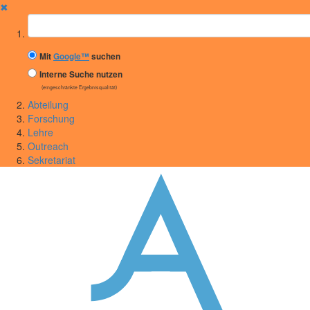
✖
Suchbegriff
Mit
Google™
suchen
Interne Suche nutzen
(eingeschränkte Ergebnisqualität)
Abteilung
Forschung
Lehre
Outreach
Sekretariat