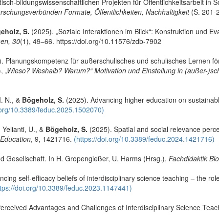
ktisch-bildungswissenschaftlichen Projekten für Öffentlichkeitsarbeit i
rschungsverbünden Formate, Öffentlichkeiten, Nachhaltigkeit
(S. 201-2
eholz, S.
(2025). „Soziale Interaktionen im Blick“: Konstruktion und E
nen, 30
(1), 49–66. https://doi.org/10.11576/zdb-7902
). Planungskompetenz für außerschulisches und schulisches Lernen fö
),
„Wieso? Weshalb? Warum?“ Motivation und Einstellung in (außer-)s
I. N., &
Bögeholz, S.
(2025). Advancing higher education on sustainable
i.org/10.3389/feduc.2025.1502070)
 Yelianti, U., &
Bögeholz, S.
(2025). Spatial and social relevance perce
n Education
, 9, 1421716.
(https://doi.org/10.3389/feduc.2024.1421716)
nd Gesellschaft. In H. Gropengießer, U. Harms (Hrsg.),
Fachdidaktik Bio
ncing self-efficacy beliefs of interdisciplinary science teaching – the r
ttps://doi.org/10.3389/feduc.2023.1147441)
 Perceived Advantages and Challenges of Interdisciplinary Science Teac