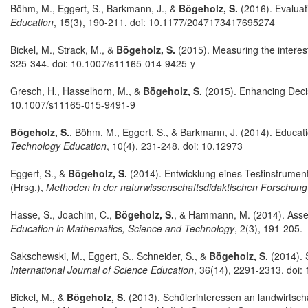
Böhm, M., Eggert, S., Barkmann, J., &
Bögeholz, S.
(2016). Evaluat
Education
, 15(3), 190-211. doi: 10.1177/2047173417695274
Bickel, M., Strack, M., &
Bögeholz, S.
(2015). Measuring the interes
325-344. doi: 10.1007/s11165-014-9425-y
Gresch, H., Hasselhorn, M., &
Bögeholz, S.
(2015). Enhancing Deci
10.1007/s11165-015-9491-9
Bögeholz, S.
, Böhm, M., Eggert, S., & Barkmann, J. (2014). Educat
Technology Education
, 10(4), 231-248. doi: 10.12973
Eggert, S., &
Bögeholz, S.
(2014). Entwicklung eines Testinstrume
(Hrsg.),
Methoden in der naturwissenschaftsdidaktischen Forschung
Hasse, S., Joachim, C.,
Bögeholz, S.
, & Hammann, M. (2014). Asse
Education in Mathematics, Science and Technology
, 2(3), 191-205.
Sakschewski, M., Eggert, S., Schneider, S., &
Bögeholz, S.
(2014). 
International Journal of Science Education
, 36(14), 2291-2313. doi
Bickel, M., &
Bögeholz, S.
(2013). Schülerinteressen an landwirtscha