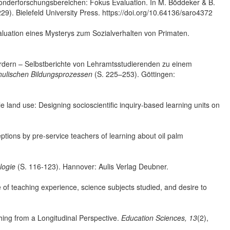
n Sonderforschungsbereichen: Fokus Evaluation. In M. Böddeker & B.
29). Bielefeld University Press. https://doi.org/10.64136/saro4372
valuation eines Mysterys zum Sozialverhalten von Primaten.
rdern – Selbstberichte von Lehramtsstudierenden zu einem
chulischen Bildungsprozessen
(S. 225–253). Göttingen:
 land use: Designing socioscientific inquiry-based learning units on
ptions by pre-service teachers of learning about oil palm
logie
(S. 116-123). Hannover: Aulis Verlag Deubner.
ole of teaching experience, science subjects studied, and desire to
hing from a Longitudinal Perspective.
Education Sciences, 13
(2),