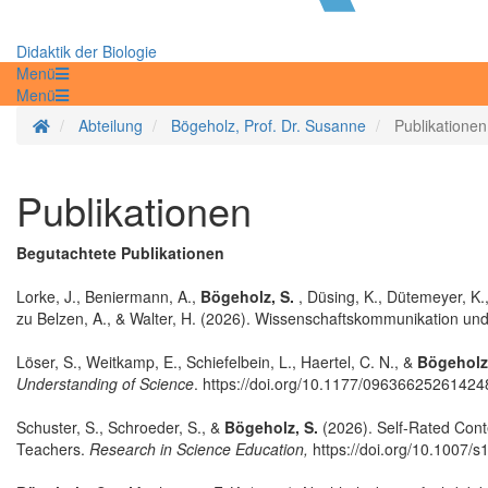
Didaktik der Biologie
Menü
Menü
Startseite
Abteilung
Bögeholz, Prof. Dr. Susanne
Publikationen
Publikationen
Begutachtete Publikationen
Lorke, J., Beniermann, A.,
Bögeholz, S.
, Düsing, K., Dütemeyer, K.
zu Belzen, A., & Walter, H. (2026). Wissenschaftskommunikation und
Löser, S., Weitkamp, E., Schiefelbein, L., Haertel, C. N., &
Bögeholz,
Understanding of Science
. https://doi.org/10.1177/0963662526142
Schuster, S., Schroeder, S., &
Bögeholz, S.
(2026). Self-Rated Cont
Teachers.
Research in Science Education,
https://doi.org/10.1007/