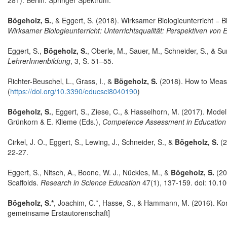
281). Berlin: Springer Spektrum.
Bögeholz, S.
, & Eggert, S. (2018). Wirksamer Biologieunterricht = 
Wirksamer Biologieunterricht: Unterrichtsqualität: Perspektiven von
Eggert, S.,
Bögeholz, S.
, Oberle, M., Sauer, M., Schneider, S., & S
LehrerInnenbildung
, 3, S. 51–55.
Richter-Beuschel, L., Grass, I., &
Bögeholz, S.
(2018). How to Measu
(
https://doi.org/10.3390/educsci8040190
)
Bögeholz, S.
, Eggert, S., Ziese, C., & Hasselhorn, M. (2017). Mod
Grünkorn & E. Klieme (Eds.),
Competence Assessment in Education
Cirkel, J. O., Eggert, S., Lewing, J., Schneider, S., &
Bögeholz, S.
(2
22-27.
Eggert, S., Nitsch, A., Boone, W. J., Nückles, M., &
Bögeholz, S.
(20
Scaffolds.
Research in Science Education
47(1), 137-159. doi: 10.
Bögeholz, S.*
, Joachim, C.*, Hasse, S., & Hammann, M. (2016). K
gemeinsame Erstautorenschaft]