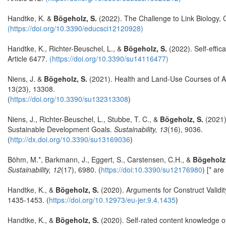
Handtke, K. &
Bögeholz, S.
(2022). The Challenge to Link Biology, 
(https://doi.org/10.3390/educsci12120928)
Handtke, K., Richter-Beuschel, L., &
Bögeholz, S.
(2022). Self-effic
Article 6477.
(https://doi.org/10.3390/su14116477)
Niens, J. &
Bögeholz, S.
(2021). Health and Land-Use Courses of Ac
13(23), 13308.
(
https://doi.org/10.3390/su132313308
)
Niens, J., Richter-Beuschel, L., Stubbe, T. C., &
Bögeholz, S.
(2021)
Sustainable Development Goals.
Sustainability, 13
(16), 9036.
(
http://dx.doi.org/10.3390/su13169036
)
Böhm, M.*, Barkmann, J., Eggert, S., Carstensen, C.H., &
Bögeholz,
Sustainability, 12
(17), 6980. (
https://doi:10.3390/su12176980
) [* are
Handtke, K., &
Bögeholz, S.
(2020). Arguments for Construct Validity
1435-1453. (
https://doi.org/10.12973/eu-jer.9.4.1435
)
Handtke, K., &
Bögeholz, S.
(2020). Self-rated content knowledge of