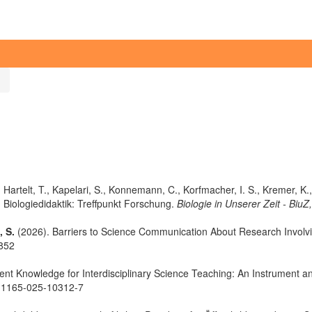
, Hartelt, T., Kapelari, S., Konnemann, C., Korfmacher, I. S., Kremer, K
 Biologiedidaktik: Treffpunkt Forschung.
Biologie in Unserer Zeit - BiuZ
 S.
(2026). Barriers to Science Communication About Research Involvi
4852
ent Knowledge for Interdisciplinary Science Teaching: An Instrument an
s11165-025-10312-7