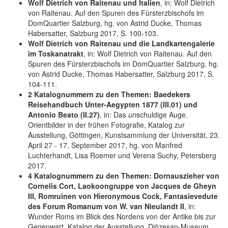
Wolf Dietrich von Raitenau und Italien
, in: Wolf Dietrich
von Raitenau. Auf den Spuren des Fürsterzbischofs im
DomQuartier Salzburg, hg. von Astrid Ducke, Thomas
Habersatter, Salzburg 2017, S. 100-103.
Wolf Dietrich von Raitenau und die Landkartengalerie
im Toskanatrakt
, in: Wolf Dietrich von Raitenau. Auf den
Spuren des Fürsterzbischofs im DomQuartier Salzburg, hg.
von Astrid Ducke, Thomas Habersatter, Salzburg 2017, S.
104-111.
2 Katalognummern zu den Themen: Baedekers
Reisehandbuch Unter-Aegypten 1877 (III.01) und
Antonio Beato (II.27)
, in: Das
un
schuldige Auge.
Orientbilder in der frühen Fotografie, Katalog zur
Ausstellung, Göttingen, Kunstsammlung der Universität, 23.
April 27 - 17. September 2017, hg. von Manfred
Luchterhandt, Lisa Roemer und Verena Suchy, Petersberg
2017.
4 Katalognummern zu den Themen: Dornauszieher von
Cornelis Cort, Laokoongruppe von Jacques de Gheyn
III, Romruinen von Hieronymous Cock, Fantasievedute
des Forum Romanum von W. van Nieulandt II
, in:
Wunder Roms im Blick des Nordens von der Antike bis zur
Gegenwart, Katalog der Ausstellung, Diözesan-Museum