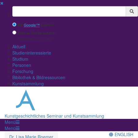
✖
Suchbegriff
Mit
Google™
suchen
Interne Suche nutzen
(eingeschränkte Ergebnisqualität)
Aktuell
Studieninteressierte
Studium
Personen
Forschung
Bibliothek & Bildressourcen
Kunstsammlung
Kunstgeschichtliches Seminar und Kunstsammlung
Menü
Menü
ENGLISH
Dr. Lisa Marie Roemer