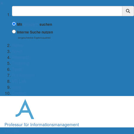
✖
Suchbegriff
Mit
Google™
suchen
Interne Suche nutzen
(eingeschränkte Ergebnisqualität)
Home
News
Research
Teaching
Team
Publications
VR Lab
Jobs
Contact
Professur für Informationsmanagement
Menü