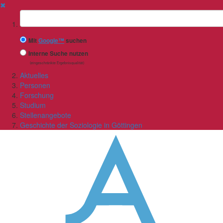
✖
Suchbegriff
Mit
Google™
suchen
Interne Suche nutzen
(eingeschränkte Ergebnisqualität)
Aktuelles
Personen
Forschung
Studium
Stellenangebote
Geschichte der Soziologie in Göttingen