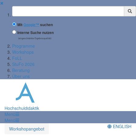
✖
Suchbegriff
Mit
Google™
suchen
Interne Suche nutzen
(eingeschränkte Ergebnisqualität)
Programme
Workshops
FoLL
StuFo 2026
Beratung
Über uns
Hochschuldidaktik
Menü
Menü
ENGLISH
Workshopangebot