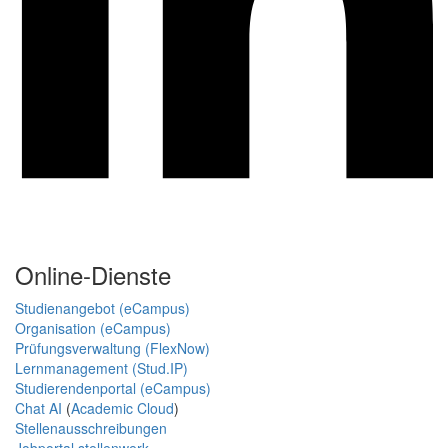
Online-Dienste
Studienangebot (eCampus)
Organisation (eCampus)
Prüfungsverwaltung (FlexNow)
Lernmanagement (Stud.IP)
Studierendenportal (eCampus)
Chat AI
(
Academic Cloud
)
Stellenausschreibungen
Jobportal stellenwerk