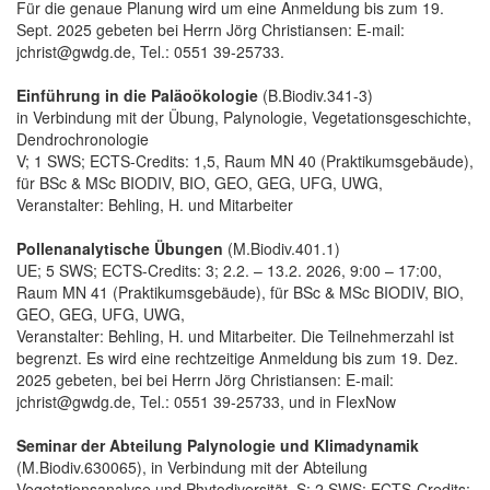
Für die genaue Planung wird um eine Anmeldung bis zum 19.
Sept. 2025 gebeten bei Herrn Jörg Christiansen: E-mail:
jchrist@gwdg.de, Tel.: 0551 39-25733.
Einführung in die Paläoökologie
(B.Biodiv.341-3)
in Verbindung mit der Übung, Palynologie, Vegetationsgeschichte,
Dendrochronologie
V; 1 SWS; ECTS-Credits: 1,5, Raum MN 40 (Praktikumsgebäude),
für BSc & MSc BIODIV, BIO, GEO, GEG, UFG, UWG,
Veranstalter: Behling, H. und Mitarbeiter
Pollenanalytische Übungen
(M.Biodiv.401.1)
UE; 5 SWS; ECTS-Credits: 3; 2.2. – 13.2. 2026, 9:00 – 17:00,
Raum MN 41 (Praktikumsgebäude), für BSc & MSc BIODIV, BIO,
GEO, GEG, UFG, UWG,
Veranstalter: Behling, H. und Mitarbeiter. Die Teilnehmerzahl ist
begrenzt. Es wird eine rechtzeitige Anmeldung bis zum 19. Dez.
2025 gebeten, bei bei Herrn Jörg Christiansen: E-mail:
jchrist@gwdg.de, Tel.: 0551 39-25733, und in FlexNow
Seminar der Abteilung Palynologie und Klimadynamik
(M.Biodiv.630065), in Verbindung mit der Abteilung
Vegetationsanalyse und Phytodiversität, S; 2 SWS; ECTS-Credits: