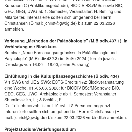
Kursraum C (Praktikumsgebäude); BIODIV BSc/MSc sowie BIO,
GEO, GEG, UWG ab 1. Semester, Veranstalter: H. Behling und
Mitarbeiter. Interessierte sollten sich umgehend bei Herrn
Christiansen (E-mail: jchrist@gwdg.de) bis zum 22.03.2026
anmelden.
Vorlesung „Methoden der Paläoökologie" (M.Biodiv.437.1), in
Verbindung mit Blockkurs
Seminar „Neue Forschungsergebnisse in Paläoökologie und
Palynologie" (M.Biodiv.432.3) im SoSe 2024 (Termin jeweils
Dienstags von 16:00 – 18:00, siehe Aushang)
Einführung in die Kulturpflanzengeschichte (Biodiv. 434)
V 1 SWS und UE 2 SWS; ECTS-Credits 1+2; Blockveranstaltung
eine Woche, 01.-05.06. 2026; für BIODIV BSc/MSc sowie BIO,
GEO, GEG, UWG, Archäologie ab 1. Semester: Veranstalter:
Shumilovskikh, L.; & Schlütz, F.
Die Teilnehmerzahl ist auf 10 evtl. 12 Personen begrenzt.
Interessierte sollten sich umgehend bei Herrn Christiansen (E-
mail: jchrist@gwdg.de) bis zum 22.03.2026 verbindlich anmelden.
Projektstudium/Vertiefungsstudium