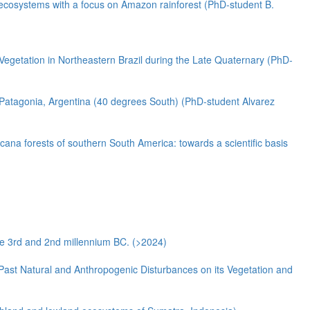
ecosystems with a focus on Amazon rainforest (PhD-student B.
getation in Northeastern Brazil during the Late Quaternary (PhD-
Patagonia, Argentina (40 degrees South) (PhD-student Alvarez
ana forests of southern South America: towards a scientific basis
he 3rd and 2nd millennium BC. (>2024)
Past Natural and Anthropogenic Disturbances on its Vegetation and