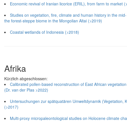
Economic revival of Iranian licorice (ERIL), from farm to market 
Studies on vegetation, fire, climate and human history in the mid
the forest-steppe biome in the Mongolian Altai (>2019)
Coastal wetlands of Indonesia (>2018)
Afrika
Kürzlich abgeschlossen:
Calibrated pollen-based reconstruction of East African vegetati
(Dr. van der Plas >2022)
Untersuchungen zur spätquatären Umweltdynamik (Vegetation, Kl
(>2017)
Multi-proxy micropaleontological studies on Holocene climate cha