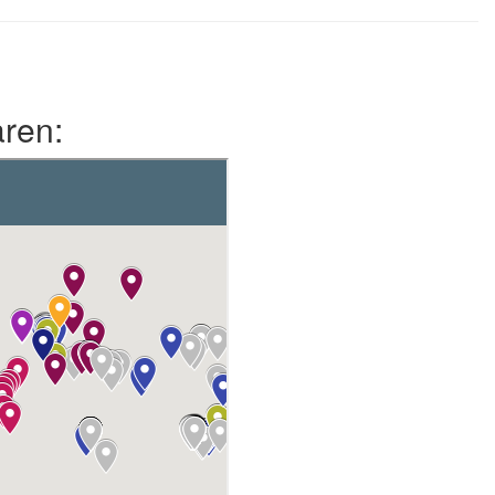
aren: