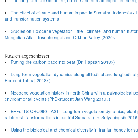
The long-term effects of fire, climate and human impact in the h
The effect of climate and human impact in Sumatra, Indonesia - L
and transformation systems
Studies on Holocene vegetation-, fire-, climate- and human histor
Mongolian Altai, Tosontsengel and Orkhon Valley (2020>)
Kürzlich abgeschlossen:
Putting the carbon back into peat (Dr. Hapsari 2018>)
Long-term vegetation dynamics along altitudinal and longitudinal 
Homami Totmaj 2018>)
Neogene vegetation history in north China with a palynological p
environmental events (PhD-student Jian Wang 2019>)
EFForTS-CRC990 - A01 - Long-term vegetation dynamics, plant phe
rainforest transformations in central Sumatra (Dr. Setyaningsih 2016
Using the biological and chemical diversity in Iranian honey for