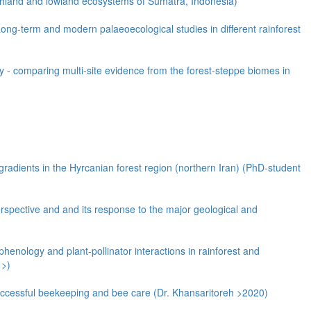
ighland and lowland ecosystems of Sumatra, Indonesia)
ong-term and modern palaeoecological studies in different rainforest
y - comparing multi-site evidence from the forest-steppe biomes in
gradients in the Hyrcanian forest region (northern Iran) (PhD-student
erspective and and its response to the major geological and
nology and plant-pollinator interactions in rainforest and
 >)
 successful beekeeping and bee care (Dr. Khansaritoreh >2020)