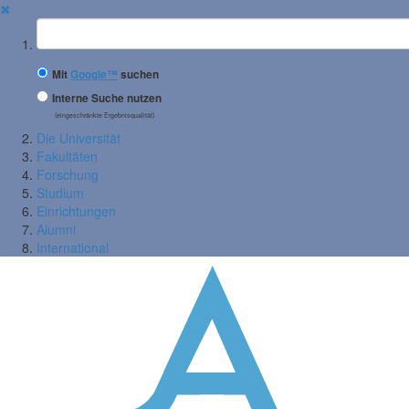
✖
Suchbegriff
Mit
Google™
suchen
Interne Suche nutzen
(eingeschränkte Ergebnisqualität)
Die Universität
Fakultäten
Forschung
Studium
Einrichtungen
Alumni
International