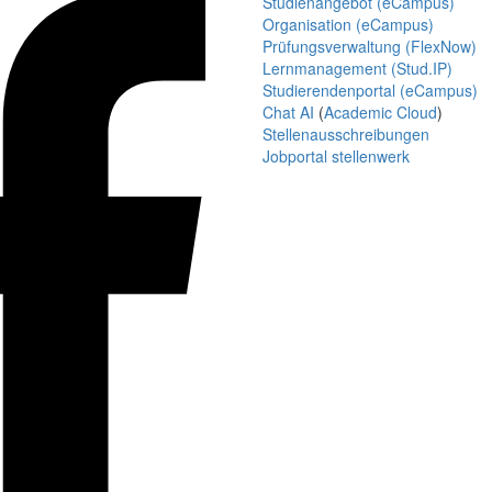
Studienangebot (eCampus)
Organisation (eCampus)
Prüfungsverwaltung (FlexNow)
Lernmanagement (Stud.IP)
Studierendenportal (eCampus)
Chat AI
(
Academic Cloud
)
Stellenausschreibungen
Jobportal stellenwerk