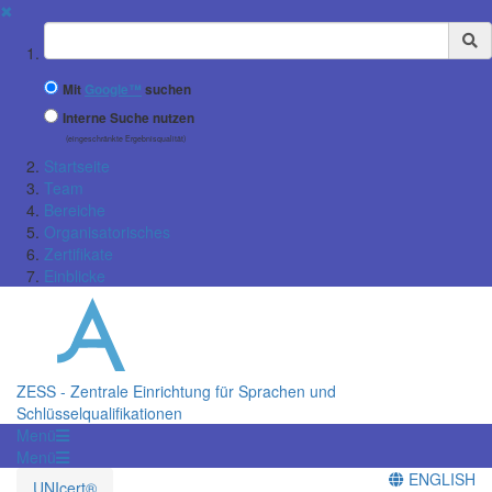
✖
Suchbegriff
Mit
Google™
suchen
Interne Suche nutzen
(eingeschränkte Ergebnisqualität)
Startseite
Team
Bereiche
Organisatorisches
Zertifikate
Einblicke
ZESS - Zentrale Einrichtung für Sprachen und
Schlüsselqualifikationen
Menü
Menü
ENGLISH
UNIcert®