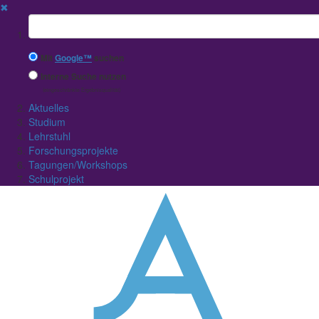
✖
Suchbegriff
Mit
Google™
suchen
Interne Suche nutzen
(eingeschränkte Ergebnisqualität)
Aktuelles
Studium
Lehrstuhl
Forschungsprojekte
Tagungen/Workshops
Schulprojekt