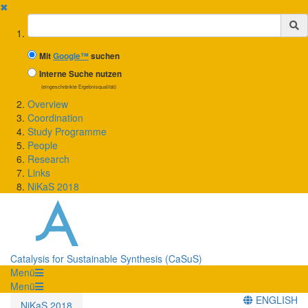
✖
Suchbegriff
Mit
Google™
suchen
Interne Suche nutzen
(eingeschränkte Ergebnisqualität)
Overview
Coordination
Study Programme
People
Research
Links
NiKaS 2018
Catalysis for Sustainable Synthesis (CaSuS)
Menü
Menü
ENGLISH
NiKaS 2018