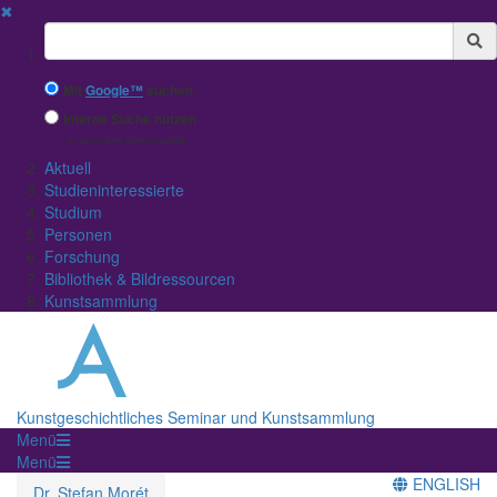
✖
Suchbegriff
Mit
Google™
suchen
Interne Suche nutzen
(eingeschränkte Ergebnisqualität)
Aktuell
Studieninteressierte
Studium
Personen
Forschung
Bibliothek & Bildressourcen
Kunstsammlung
Kunstgeschichtliches Seminar und Kunstsammlung
Menü
Menü
ENGLISH
Dr. Stefan Morét