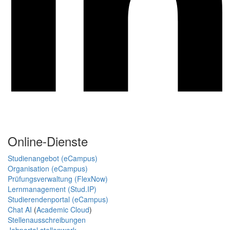
Online-Dienste
Studienangebot (eCampus)
Organisation (eCampus)
Prüfungsverwaltung (FlexNow)
Lernmanagement (Stud.IP)
Studierendenportal (eCampus)
Chat AI
(
Academic Cloud
)
Stellenausschreibungen
Jobportal stellenwerk