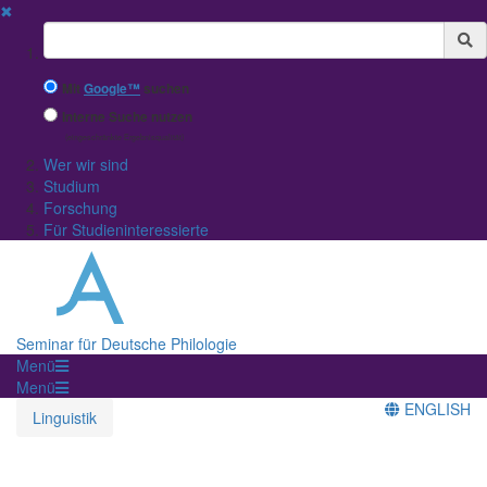
✖
Suchbegriff
Mit
Google™
suchen
Interne Suche nutzen
(eingeschränkte Ergebnisqualität)
Wer wir sind
Studium
Forschung
Für Studieninteressierte
Seminar für Deutsche Philologie
Menü
Menü
ENGLISH
Linguistik