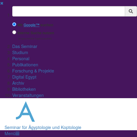
✖
Suchbegriff
Mit
Google™
suchen
Interne Suche nutzen
(eingeschränkte Ergebnisqualität)
Das Seminar
Studium
Personal
Publikationen
Forschung & Projekte
Digital Egypt
Archiv
Bibliotheken
Veranstaltungen
Seminar für Ägyptologie und Koptologie
Menü