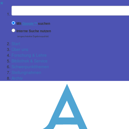
✖
Suchbegriff
Mit
Google™
suchen
Interne Suche nutzen
(eingeschränkte Ergebnisqualität)
Start
Über uns
Forschung & Lehre
Bibliothek & Service
Schwerpunktthemen
Stellungnahmen
Archiv