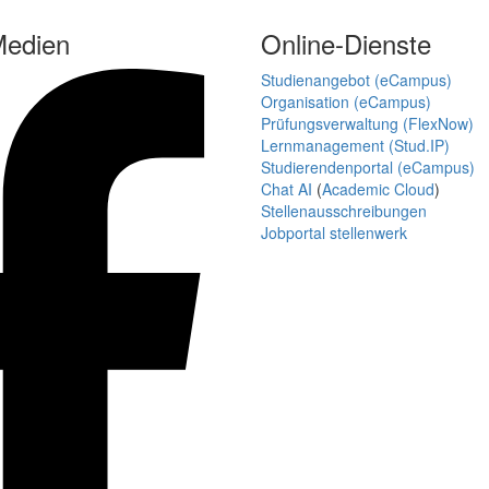
Medien
Online-Dienste
Studienangebot (eCampus)
Organisation (eCampus)
Prüfungsverwaltung (FlexNow)
Lernmanagement (Stud.IP)
Studierendenportal (eCampus)
Chat AI
(
Academic Cloud
)
Stellenausschreibungen
Jobportal stellenwerk