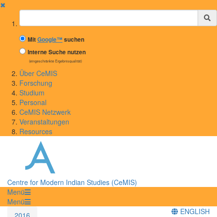
✖
Suchbegriff
Mit
Google™
suchen
Interne Suche nutzen
(eingeschränkte Ergebnisqualität)
Über CeMIS
Forschung
Studium
Personal
CeMIS Netzwerk
Veranstaltungen
Resources
Centre for Modern Indian Studies (CeMIS)
Menü
Menü
ENGLISH
2016