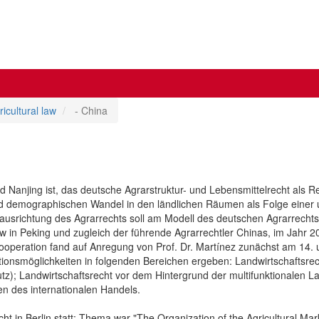
icultural law
- China
nd Nanjing ist, das deutsche Agrarstruktur- und Lebensmittelrecht als
und demographischen Wandel in den ländlichen Räumen als Folge einer
usrichtung des Agrarrechts soll am Modell des deutschen Agrarrechts 
 Law in Peking und zugleich der führende Agrarrechtler Chinas, im Jahr
 Kooperation fand auf Anregung von Prof. Dr. Martínez zunächst am 14
tionsmöglichkeiten in folgenden Bereichen ergeben: Landwirtschaftsrec
z); Landwirtschaftsrecht vor dem Hintergrund der multifunktionalen La
en des internationalen Handels.
t in Berlin statt: Thema war "The Organization of the Agricultural Ma