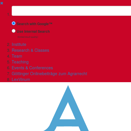
✖
Suchbegriff
Search with Google™
Use Internal Search
(limited result quality)
Institute
Research & Classes
Team
Teaching
Events & Conferences
Göttinger Onlinebeiträge zum Agrarrecht
LexVinum