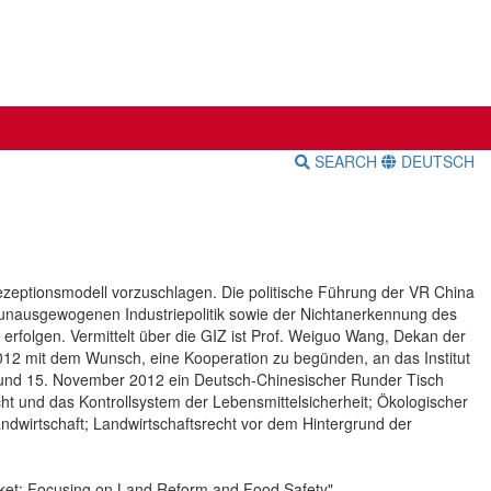
SEARCH
DEUTSCH
 Rezeptionsmodell vorzuschlagen. Die politische Führung der VR China
 unausgewogenen Industriepolitik sowie der Nichtanerkennung des
erfolgen. Vermittelt über die GIZ ist Prof. Weiguo Wang, Dekan der
 2012 mit dem Wunsch, eine Kooperation zu begünden, an das Institut
. und 15. November 2012 ein Deutsch-Chinesischer Runder Tisch
ht und das Kontrollsystem der Lebensmittelsicherheit; Ökologischer
ndwirtschaft; Landwirtschaftsrecht vor dem Hintergrund der
rket: Focusing on Land Reform and Food Safety".