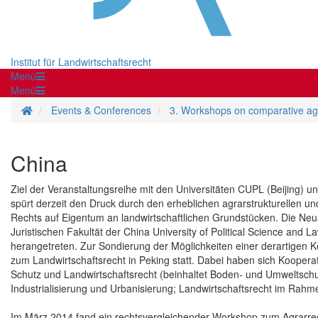
Institut für Landwirtschaftsrecht
Menü
Menü
Homepage
Events & Conferences
3. Workshops on comparative agr
China
Ziel der Veranstaltungsreihe mit den Universitäten CUPL (Beijing) u
spürt derzeit den Druck durch den erheblichen agrarstrukturellen 
Rechts auf Eigentum an landwirtschaftlichen Grundstücken. Die Neua
Juristischen Fakultät der China University of Political Science and
herangetreten. Zur Sondierung der Möglichkeiten einer derartigen
zum Landwirtschaftsrecht in Peking statt. Dabei haben sich Koopera
Schutz und Landwirtschaftsrecht (beinhaltet Boden- und Umweltschut
Industrialisierung und Urbanisierung; Landwirtschaftsrecht im Rahm
Im März 2014 fand ein rechtsvergleichender Workshop zum Agrarrech