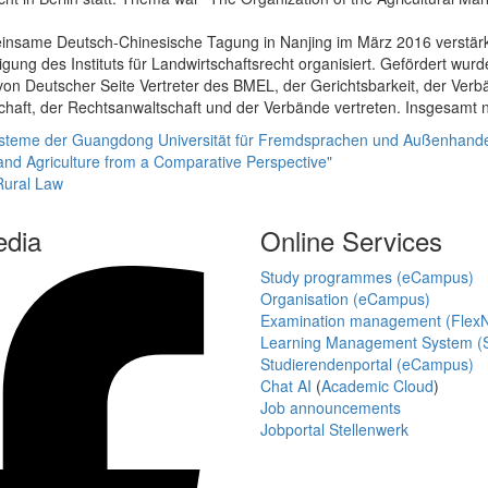
insame Deutsch-Chinesische Tagung in Nanjing im März 2016 verstär
iligung des Instituts für Landwirtschaftsrecht organisiert. Gefördert w
n Deutscher Seite Vertreter des BMEL, der Gerichtsbarkeit, der Verbä
tschaft, der Rechtsanwaltschaft und der Verbände vertreten. Insgesamt
tsysteme der Guangdong Universität für Fremdsprachen und Außenhand
nd Agriculture from a Comparative Perspective"
Rural Law
edia
Online Services
Study programmes (eCampus)
Organisation (eCampus)
Examination management (Flex
Learning Management System (S
Studierendenportal (eCampus)
Chat AI
(
Academic Cloud
)
Job announcements
Jobportal Stellenwerk