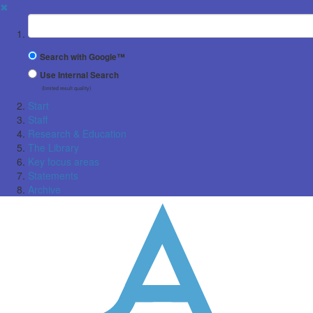
✖
Suchbegriff
Search with Google™
Use Internal Search
(limited result quality)
Start
Staff
Research & Education
The Library
Key focus areas
Statements
Archive