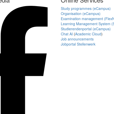
Study programmes (eCampus)
Organisation (eCampus)
Examination management (Flex
Learning Management System (S
Studierendenportal (eCampus)
Chat AI
(
Academic Cloud
)
Job announcements
Jobportal Stellenwerk