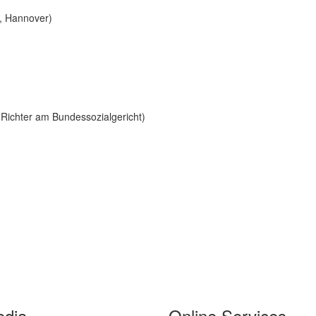
, Hannover)
 Richter am Bundessozialgericht)
edia
Online Services