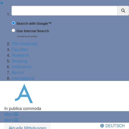
✖
Suchbegriff
Search with Google™
Use Internal Search
(limited result quality)
The University
Faculties
Research
Studying
Institutions
Alumni
International
In publica commoda
Menü
Menü
DEUTSCH
Aktuelle Mitteilungen