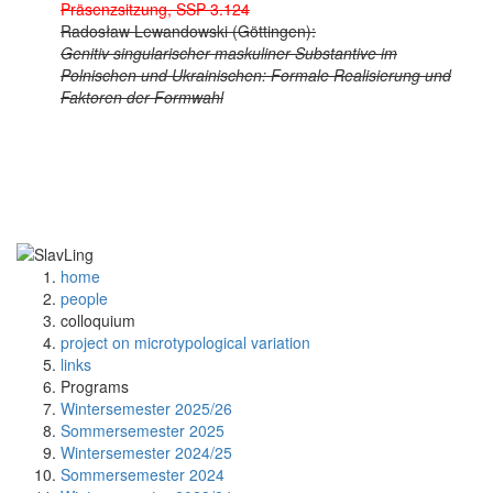
Präsenzsitzung, SSP 3.124
Radosław Lewandowski (Göttingen):
Genitiv singularischer maskuliner Substantive im
Polnischen und Ukrainischen: Formale Realisierung und
Faktoren der Formwahl
home
people
colloquium
project on microtypological variation
links
Programs
Wintersemester 2025/26
Sommersemester 2025
Wintersemester 2024/25
Sommersemester 2024