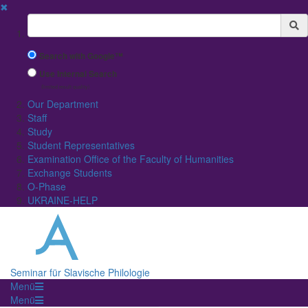
✖
Suchbegriff
Search with Google™
Use Internal Search
(limited result quality)
Our Department
Staff
Study
Student Representatives
Examination Office of the Faculty of Humanities
Exchange Students
O-Phase
UKRAINE-HELP
Seminar für Slavische Philologie
Menü
Menü