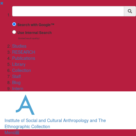
✖
Suchbegriff
Search with Google™
Use Internal Search
(limited result quality)
Studies
RESEARCH
Publications
Library
Collection
Staff
Blog
Intern
Institute of Social and Cultural Anthropology and The
Ethnographic Collection
Menü