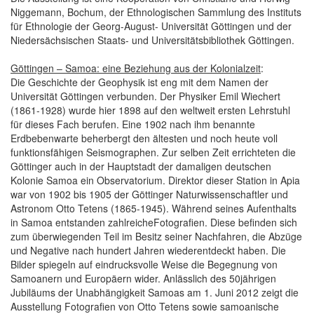
Niggemann, Bochum, der Ethnologischen Sammlung des Instituts
für Ethnologie der Georg-August- Universität Göttingen und der
Niedersächsischen Staats- und Universitätsbibliothek Göttingen.
Göttingen – Samoa: eine Beziehung aus der Kolonialzeit
:
Die Geschichte der Geophysik ist eng mit dem Namen der
Universität Göttingen verbunden. Der Physiker Emil Wiechert
(1861-1928) wurde hier 1898 auf den weltweit ersten Lehrstuhl
für dieses Fach berufen. Eine 1902 nach ihm benannte
Erdbebenwarte beherbergt den ältesten und noch heute voll
funktionsfähigen Seismographen. Zur selben Zeit errichteten die
Göttinger auch in der Hauptstadt der damaligen deutschen
Kolonie Samoa ein Observatorium. Direktor dieser Station in Apia
war von 1902 bis 1905 der Göttinger Naturwissenschaftler und
Astronom Otto Tetens (1865-1945). Während seines Aufenthalts
in Samoa entstanden zahlreicheFotografien. Diese befinden sich
zum überwiegenden Teil im Besitz seiner Nachfahren, die Abzüge
und Negative nach hundert Jahren wiederentdeckt haben. Die
Bilder spiegeln auf eindrucksvolle Weise die Begegnung von
Samoanern und Europäern wider. Anlässlich des 50jährigen
Jubiläums der Unabhängigkeit Samoas am 1. Juni 2012 zeigt die
Ausstellung Fotografien von Otto Tetens sowie samoanische