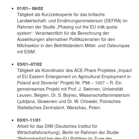
01/01– 06/02
Tätigkeit als Kurzzeitexperte für das britische
Landwirtschaft- und Ernährungsministerium (DEFRA) im
Rahmen der Studie „Phasing out the EU milk quota
system“. Verantwortlich für die Berechnung der
Auswirkungen alternativer Politikszenarien für den
Milchsektor in den Beitrittsländern Mittel- und Osteuropas
mit ESIM.
03/01–07/02
Tätigkeit als Koordinator des ACE-Phare Projektes „Impact
of EU Eastern Enlargement on Agricultural Employment in
Poland and Slovenia“ Projekt-Nr. P98 – 1007 – R. Ein
gemeinsames Projekt mit Prof. J. Swinnen, Universität
Leuven, Belgien, Dr. S. Bojnec, Wissenschaftsministerium
Ljubljana, Slowenien und Dr. W. Orlowski, Polnisches
Statistisches Zentralamt, Warschau, Polen.
03/01-11/01
Arbeit für das DIW (Deutsches Institut für
Wirtschaftsforschung), Berlin im Rahmen der Studie
"Reformbedarf bei den EU-Politiken im Zuge der