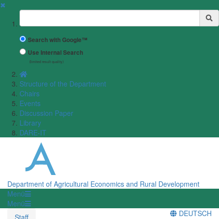
✖
Suchbegriff
Search with Google™
Use Internal Search
(limited result quality)
Structure of the Department
Chairs
Events
Discussion Paper
Library
DARE-IT
Department of Agricultural Economics and Rural Development
Menü
Menü
DEUTSCH
Staff