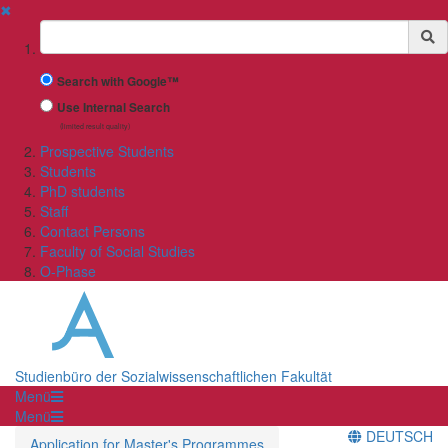
✖
Suchbegriff
Search with Google™
Use Internal Search
(limited result quality)
Prospective Students
Students
PhD students
Staff
Contact Persons
Faculty of Social Studies
O-Phase
Studienbüro der Sozialwissenschaftlichen Fakultät
Menü
Menü
DEUTSCH
Application for Master's Programmes