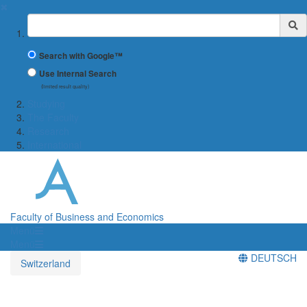
✖
Suchbegriff
Search with Google™
Use Internal Search
(limited result quality)
Studying
The Faculty
Research
International
Faculty of Business and Economics
Menü
Menü
DEUTSCH
Switzerland