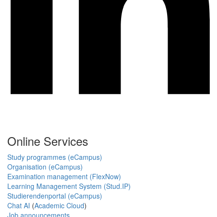
Online Services
Study programmes (eCampus)
Organisation (eCampus)
Examination management (FlexNow)
Learning Management System (Stud.IP)
Studierendenportal (eCampus)
Chat AI
(
Academic Cloud
)
Job announcements