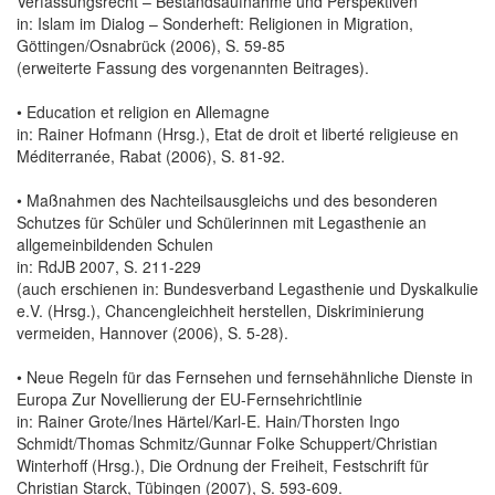
Verfassungsrecht – Bestandsaufnahme und Perspektiven
in: Islam im Dialog – Sonderheft: Religionen in Migration,
Göttingen/Osnabrück (2006), S. 59-85
(erweiterte Fassung des vorgenannten Beitrages).
• Education et religion en Allemagne
in: Rainer Hofmann (Hrsg.), Etat de droit et liberté religieuse en
Méditerranée, Rabat (2006), S. 81-92.
• Maßnahmen des Nachteilsausgleichs und des besonderen
Schutzes für Schüler und Schülerinnen mit Legasthenie an
allgemeinbildenden Schulen
in: RdJB 2007, S. 211-229
(auch erschienen in: Bundesverband Legasthenie und Dyskalkulie
e.V. (Hrsg.), Chancengleichheit herstellen, Diskriminierung
vermeiden, Hannover (2006), S. 5-28).
• Neue Regeln für das Fernsehen und fernsehähnliche Dienste in
Europa Zur Novellierung der EU-Fernsehrichtlinie
in: Rainer Grote/Ines Härtel/Karl-E. Hain/Thorsten Ingo
Schmidt/Thomas Schmitz/Gunnar Folke Schuppert/Christian
Winterhoff (Hrsg.), Die Ordnung der Freiheit, Festschrift für
Christian Starck, Tübingen (2007), S. 593-609.