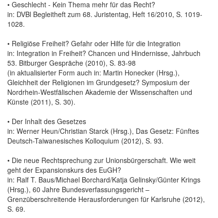
• Geschlecht - Kein Thema mehr für das Recht?
in: DVBl Begleitheft zum 68. Juristentag, Heft 16/2010, S. 1019-
1028.
• Religiöse Freiheit? Gefahr oder Hilfe für die Integration
in: Integration in Freiheit? Chancen und Hindernisse, Jahrbuch
53. Bitburger Gespräche (2010), S. 83-98
(in aktualisierter Form auch in: Martin Honecker (Hrsg.),
Gleichheit der Religionen im Grundgesetz? Symposium der
Nordrhein-Westfälischen Akademie der Wissenschaften und
Künste (2011), S. 30).
• Der Inhalt des Gesetzes
in: Werner Heun/Christian Starck (Hrsg.), Das Gesetz: Fünftes
Deutsch-Taiwanesisches Kolloquium (2012), S. 93.
• Die neue Rechtsprechung zur Unionsbürgerschaft. Wie weit
geht der Expansionskurs des EuGH?
in: Ralf T. Baus/Michael Borchard/Katja Gelinsky/Günter Krings
(Hrsg.), 60 Jahre Bundesverfassungsgericht –
Grenzüberschreitende Herausforderungen für Karlsruhe (2012),
S. 69.