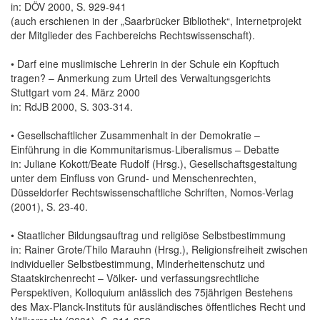
in: DÖV 2000, S. 929-941
(auch erschienen in der „Saarbrücker Bibliothek“, Internetprojekt
der Mitglieder des Fachbereichs Rechtswissenschaft).
• Darf eine muslimische Lehrerin in der Schule ein Kopftuch
tragen? – Anmerkung zum Urteil des Verwaltungsgerichts
Stuttgart vom 24. März 2000
in: RdJB 2000, S. 303-314.
• Gesellschaftlicher Zusammenhalt in der Demokratie –
Einführung in die Kommunitarismus-Liberalismus – Debatte
in: Juliane Kokott/Beate Rudolf (Hrsg.), Gesellschaftsgestaltung
unter dem Einfluss von Grund- und Menschenrechten,
Düsseldorfer Rechtswissenschaftliche Schriften, Nomos-Verlag
(2001), S. 23-40.
• Staatlicher Bildungsauftrag und religiöse Selbstbestimmung
in: Rainer Grote/Thilo Marauhn (Hrsg.), Religionsfreiheit zwischen
individueller Selbstbestimmung, Minderheitenschutz und
Staatskirchenrecht – Völker- und verfassungsrechtliche
Perspektiven, Kolloquium anlässlich des 75jährigen Bestehens
des Max-Planck-Instituts für ausländisches öffentliches Recht und