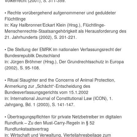
Völkerrecht (2001), S. 311-359.
• Rechte vorübergehend aufgenommener und geduldeter
Flüchtlinge
in: Kay Hailbronner/Eckart Klein (Hrsg.), Flüchtlinge-
Menschenrechte-Staatsangehörigkeit als Herausforderung des
21. Jahrhunderts (2002), S. 201-221.
• Die Stellung der EMRK im nationalen Verfassungsrecht der
Bundesrepublik Deutschland
in: Jürgen Bröhmer (Hrsg.), Der Grundrechtsschutz in Europa
(2002), S. 95-108.
• Ritual Slaughter and the Concerns of Animal Protection,
Anmerkung zur „Schächt“-Entscheidung des
Bundesverfassungsgerichts vom 15.1.2002
in: International Journal of Constitutional Law (ICON), 1.
Jahrgang, Bd. 1 (2003), S. 141-147.
• Übertragungspflichten für private Netzbetreiber im digitalen
Rundfunk – Zu den Must-Carry-Regeln in § 52
Rundfunkstaatsvertrag
in: Wirtschaft und Verwaltung, Vierteljahresbeilage zum