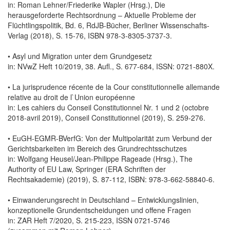
in: Roman Lehner/Friederike Wapler (Hrsg.), Die
herausgeforderte Rechtsordnung – Aktuelle Probleme der
Flüchtlingspolitik, Bd. 6, RdJB-Bücher, Berliner Wissenschafts-
Verlag (2018), S. 15-76, ISBN 978-3-8305-3737-3.
• Asyl und Migration unter dem Grundgesetz
in: NVwZ Heft 10/2019, 38. Aufl., S. 677-684, ISSN: 0721-880X.
• La jurisprudence récente de la Cour constitutionnelle allemande
relative au droit de l`Union européenne
in: Les cahiers du Conseil Constitutionnel Nr. 1 und 2 (octobre
2018-avril 2019), Conseil Constitutionnel (2019), S. 259-276.
• EuGH-EGMR-BVerfG: Von der Multipolarität zum Verbund der
Gerichtsbarkeiten im Bereich des Grundrechtsschutzes
in: Wolfgang Heusel/Jean-Philippe Rageade (Hrsg.), The
Authority of EU Law, Springer (ERA Schriften der
Rechtsakademie) (2019), S. 87-112, ISBN: 978-3-662-58840-6.
• Einwanderungsrecht in Deutschland – Entwicklungslinien,
konzeptionelle Grundentscheidungen und offene Fragen
in: ZAR Heft 7/2020, S. 215-223, ISSN 0721-5746