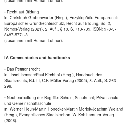
(zusammen mit Roman Lehner).
• Recht auf Bildung
in: Christoph Grabenwarter (Hrsg.), Enzyklopädie Europarecht:
Europäischer Grundrechteschutz, Recht auf Bildung, Bd. 2,
Nomos-Verlag (2021), 2. Aufl., § 18, S. 713-739, ISBN: 978-3-
8487-5771-8
(zusammen mit Roman Lehner).
IV. Commentaries and handbooks
• Das Petitionsrecht
in: Josef Isensee/Paul Kirchhof (Hrsg.), Handbuch des
Staatsrechts, Bd. III, C.F. Müller Verlag (2005), 3. Aufl., S. 263-
296.
• Neubearbeitung der Begriffe: Schule, Schulrecht; Privatschule
und Gemeinschaftsschule
in: Werner Heun/Martin Honecker/Martin Morlok/Joachim Wieland
(Hrsg.), Evangelisches Staatslexikon, W. Kohlhammer Verlag
(2006).