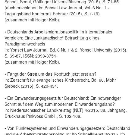
School, Seoul, Göttinger Universitätsverlag (2015), S. 71-85
(auch erschienen in: Bonsai Law Journal, Vol. 6 No. 1 -
Tagungsband Konferenz Februar (2015), S. 1-19)
(zusammen mit Holger Kolb).
• Deutschlands Arbeitsmigrationspolitik im internationalen
Vergleich: Eine „unkanadische“ Betrachtung eines
Paradigmenwechsels
in: Yonsei Law Journal, Bd. 6 Nr. 1 & 2, Yonsei University (2015),
S. 69-87, ISSN: 2093-3754
(zusammen mit Holger Kolb).
• Fängt der Streit um das Kopftuch jetzt erst an?
in: Zeitschrift für evangelisches Kirchenrecht, Bd. 60, Mohr
Siebeck (2015), S. 420-434.
• Ein Einwanderungsgesetz für Deutschland: Ein notwendiger
Schritt auf dem Weg zum modernen Einwanderungsland?
in: Niedersächsischer Landkreistag (NLT) 4/2015, 38. Jahrgang,
Druckhaus Pinkvoss GmbH, S. 102-106.
• Von Punktesystemen und Einwanderungsgesetzen: Deutschland
und die Arbeitsmigrationspolitik, in: Ifo Schnelldienst 3/2015, Ifo