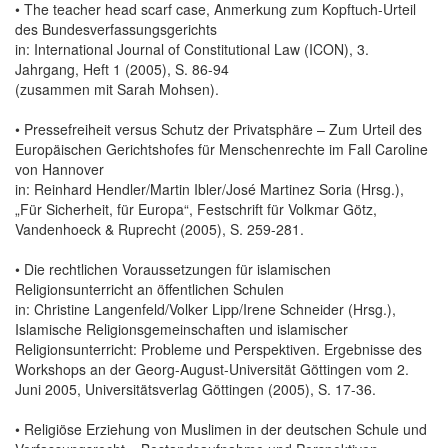
• The teacher head scarf case, Anmerkung zum Kopftuch-Urteil
des Bundesverfassungsgerichts
in: International Journal of Constitutional Law (ICON), 3.
Jahrgang, Heft 1 (2005), S. 86-94
(zusammen mit Sarah Mohsen).
• Pressefreiheit versus Schutz der Privatsphäre – Zum Urteil des
Europäischen Gerichtshofes für Menschenrechte im Fall Caroline
von Hannover
in: Reinhard Hendler/Martin Ibler/José Martinez Soria (Hrsg.),
„Für Sicherheit, für Europa“, Festschrift für Volkmar Götz,
Vandenhoeck & Ruprecht (2005), S. 259-281.
• Die rechtlichen Voraussetzungen für islamischen
Religionsunterricht an öffentlichen Schulen
in: Christine Langenfeld/Volker Lipp/Irene Schneider (Hrsg.),
Islamische Religionsgemeinschaften und islamischer
Religionsunterricht: Probleme und Perspektiven. Ergebnisse des
Workshops an der Georg-August-Universität Göttingen vom 2.
Juni 2005, Universitätsverlag Göttingen (2005), S. 17-36.
• Religiöse Erziehung von Muslimen in der deutschen Schule und