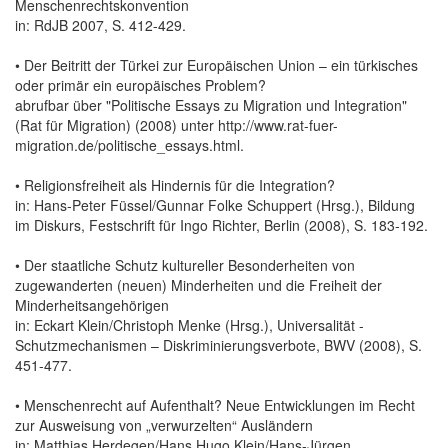
Menschenrechtskonvention
in: RdJB 2007, S. 412-429.
• Der Beitritt der Türkei zur Europäischen Union – ein türkisches
oder primär ein europäisches Problem?
abrufbar über "Politische Essays zu Migration und Integration"
(Rat für Migration) (2008) unter http://www.rat-fuer-
migration.de/politische_essays.html.
• Religionsfreiheit als Hindernis für die Integration?
in: Hans-Peter Füssel/Gunnar Folke Schuppert (Hrsg.), Bildung
im Diskurs, Festschrift für Ingo Richter, Berlin (2008), S. 183-192.
• Der staatliche Schutz kultureller Besonderheiten von
zugewanderten (neuen) Minderheiten und die Freiheit der
Minderheitsangehörigen
in: Eckart Klein/Christoph Menke (Hrsg.), Universalität -
Schutzmechanismen – Diskriminierungsverbote, BWV (2008), S.
451-477.
• Menschenrecht auf Aufenthalt? Neue Entwicklungen im Recht
zur Ausweisung von „verwurzelten“ Ausländern
in: Matthias Herdegen/Hans Hugo Klein/Hans-Jürgen