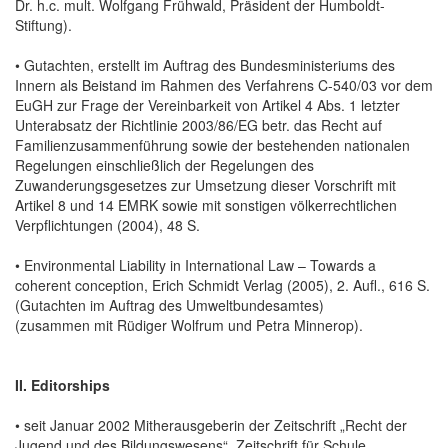
Dr. h.c. mult. Wolfgang Frühwald, Präsident der Humboldt-
Stiftung).
• Gutachten, erstellt im Auftrag des Bundesministeriums des
Innern als Beistand im Rahmen des Verfahrens C-540/03 vor dem
EuGH zur Frage der Vereinbarkeit von Artikel 4 Abs. 1 letzter
Unterabsatz der Richtlinie 2003/86/EG betr. das Recht auf
Familienzusammenführung sowie der bestehenden nationalen
Regelungen einschließlich der Regelungen des
Zuwanderungsgesetzes zur Umsetzung dieser Vorschrift mit
Artikel 8 und 14 EMRK sowie mit sonstigen völkerrechtlichen
Verpflichtungen (2004), 48 S.
• Environmental Liability in International Law – Towards a
coherent conception, Erich Schmidt Verlag (2005), 2. Aufl., 616 S.
(Gutachten im Auftrag des Umweltbundesamtes)
(zusammen mit Rüdiger Wolfrum und Petra Minnerop).
II. Editorships
• seit Januar 2002 Mitherausgeberin der Zeitschrift „Recht der
Jugend und des Bildungswesens“, Zeitschrift für Schule,