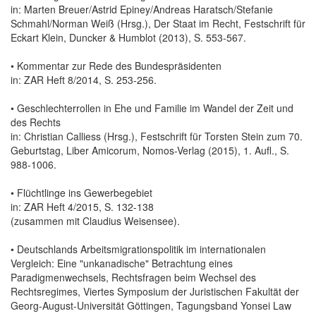
in: Marten Breuer/Astrid Epiney/Andreas Haratsch/Stefanie
Schmahl/Norman Weiß (Hrsg.), Der Staat im Recht, Festschrift für
Eckart Klein, Duncker & Humblot (2013), S. 553-567.
• Kommentar zur Rede des Bundespräsidenten
in: ZAR Heft 8/2014, S. 253-256.
• Geschlechterrollen in Ehe und Familie im Wandel der Zeit und
des Rechts
in: Christian Calliess (Hrsg.), Festschrift für Torsten Stein zum 70.
Geburtstag, Liber Amicorum, Nomos-Verlag (2015), 1. Aufl., S.
988-1006.
• Flüchtlinge ins Gewerbegebiet
in: ZAR Heft 4/2015, S. 132-138
(zusammen mit Claudius Weisensee).
• Deutschlands Arbeitsmigrationspolitik im internationalen
Vergleich: Eine "unkanadische" Betrachtung eines
Paradigmenwechsels, Rechtsfragen beim Wechsel des
Rechtsregimes, Viertes Symposium der Juristischen Fakultät der
Georg-August-Universität Göttingen, Tagungsband Yonsei Law