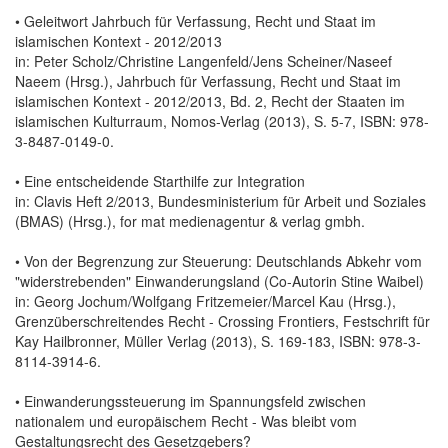
• Geleitwort Jahrbuch für Verfassung, Recht und Staat im
islamischen Kontext - 2012/2013
in: Peter Scholz/Christine Langenfeld/Jens Scheiner/Naseef
Naeem (Hrsg.), Jahrbuch für Verfassung, Recht und Staat im
islamischen Kontext - 2012/2013, Bd. 2, Recht der Staaten im
islamischen Kulturraum, Nomos-Verlag (2013), S. 5-7, ISBN: 978-
3-8487-0149-0.
• Eine entscheidende Starthilfe zur Integration
in: Clavis Heft 2/2013, Bundesministerium für Arbeit und Soziales
(BMAS) (Hrsg.), for mat medienagentur & verlag gmbh.
• Von der Begrenzung zur Steuerung: Deutschlands Abkehr vom
"widerstrebenden" Einwanderungsland (Co-Autorin Stine Waibel)
in: Georg Jochum/Wolfgang Fritzemeier/Marcel Kau (Hrsg.),
Grenzüberschreitendes Recht - Crossing Frontiers, Festschrift für
Kay Hailbronner, Müller Verlag (2013), S. 169-183, ISBN: 978-3-
8114-3914-6.
• Einwanderungssteuerung im Spannungsfeld zwischen
nationalem und europäischem Recht - Was bleibt vom
Gestaltungsrecht des Gesetzgebers?