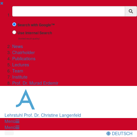
✖
Suchbegriff
Search with Google™
Use Internal Search
(limited result quality)
News
Chairholder
Publications
Lectures
Team
Institute
Prof. Dr. Murad Erdemir
Lehrstuhl Prof. Dr. Christine Langenfeld
Menü
Menü
DEUTSCH