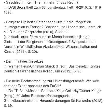
• Geschlecht - Kein Thema mehr für das Recht?
in: DVBl Begleitheft zum 68. Juristentag, Heft 16/2010, S. 1019-
1028.
• Religiöse Freiheit? Gefahr oder Hilfe für die Integration
in: Integration in Freiheit? Chancen und Hindernisse, Jahrbuch
53. Bitburger Gespräche (2010), S. 83-98
(in aktualisierter Form auch in: Martin Honecker (Hrsg.),
Gleichheit der Religionen im Grundgesetz? Symposium der
Nordrhein-Westfälischen Akademie der Wissenschaften und
Künste (2011), S. 30).
• Der Inhalt des Gesetzes
in: Werner Heun/Christian Starck (Hrsg.), Das Gesetz: Fünftes
Deutsch-Taiwanesisches Kolloquium (2012), S. 93.
• Die neue Rechtsprechung zur Unionsbürgerschaft. Wie weit
geht der Expansionskurs des EuGH?
in: Ralf T. Baus/Michael Borchard/Katja Gelinsky/Günter Krings
(Hrsg.), 60 Jahre Bundesverfassungsgericht –
Grenzüberschreitende Herausforderungen für Karlsruhe (2012),
S. 69.