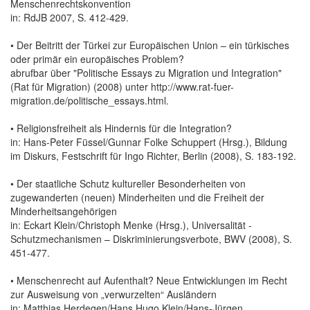
Menschenrechtskonvention
in: RdJB 2007, S. 412-429.
• Der Beitritt der Türkei zur Europäischen Union – ein türkisches
oder primär ein europäisches Problem?
abrufbar über "Politische Essays zu Migration und Integration"
(Rat für Migration) (2008) unter http://www.rat-fuer-
migration.de/politische_essays.html.
• Religionsfreiheit als Hindernis für die Integration?
in: Hans-Peter Füssel/Gunnar Folke Schuppert (Hrsg.), Bildung
im Diskurs, Festschrift für Ingo Richter, Berlin (2008), S. 183-192.
• Der staatliche Schutz kultureller Besonderheiten von
zugewanderten (neuen) Minderheiten und die Freiheit der
Minderheitsangehörigen
in: Eckart Klein/Christoph Menke (Hrsg.), Universalität -
Schutzmechanismen – Diskriminierungsverbote, BWV (2008), S.
451-477.
• Menschenrecht auf Aufenthalt? Neue Entwicklungen im Recht
zur Ausweisung von „verwurzelten“ Ausländern
in: Matthias Herdegen/Hans Hugo Klein/Hans-Jürgen