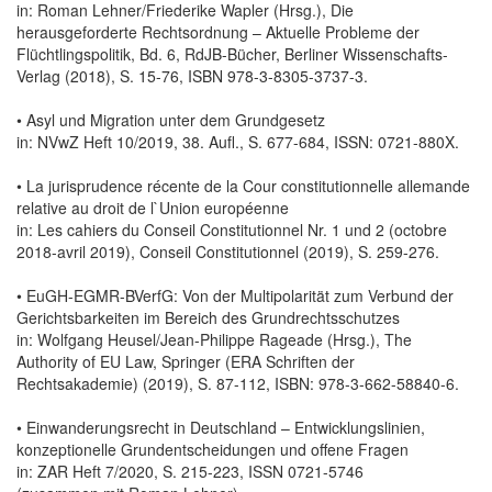
in: Roman Lehner/Friederike Wapler (Hrsg.), Die
herausgeforderte Rechtsordnung – Aktuelle Probleme der
Flüchtlingspolitik, Bd. 6, RdJB-Bücher, Berliner Wissenschafts-
Verlag (2018), S. 15-76, ISBN 978-3-8305-3737-3.
• Asyl und Migration unter dem Grundgesetz
in: NVwZ Heft 10/2019, 38. Aufl., S. 677-684, ISSN: 0721-880X.
• La jurisprudence récente de la Cour constitutionnelle allemande
relative au droit de l`Union européenne
in: Les cahiers du Conseil Constitutionnel Nr. 1 und 2 (octobre
2018-avril 2019), Conseil Constitutionnel (2019), S. 259-276.
• EuGH-EGMR-BVerfG: Von der Multipolarität zum Verbund der
Gerichtsbarkeiten im Bereich des Grundrechtsschutzes
in: Wolfgang Heusel/Jean-Philippe Rageade (Hrsg.), The
Authority of EU Law, Springer (ERA Schriften der
Rechtsakademie) (2019), S. 87-112, ISBN: 978-3-662-58840-6.
• Einwanderungsrecht in Deutschland – Entwicklungslinien,
konzeptionelle Grundentscheidungen und offene Fragen
in: ZAR Heft 7/2020, S. 215-223, ISSN 0721-5746