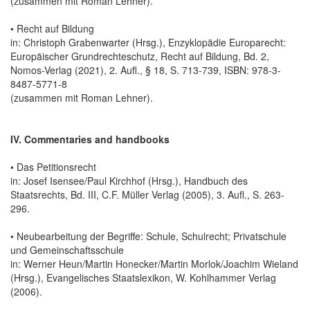
(zusammen mit Roman Lehner).
• Recht auf Bildung
in: Christoph Grabenwarter (Hrsg.), Enzyklopädie Europarecht:
Europäischer Grundrechteschutz, Recht auf Bildung, Bd. 2,
Nomos-Verlag (2021), 2. Aufl., § 18, S. 713-739, ISBN: 978-3-
8487-5771-8
(zusammen mit Roman Lehner).
IV. Commentaries and handbooks
• Das Petitionsrecht
in: Josef Isensee/Paul Kirchhof (Hrsg.), Handbuch des
Staatsrechts, Bd. III, C.F. Müller Verlag (2005), 3. Aufl., S. 263-
296.
• Neubearbeitung der Begriffe: Schule, Schulrecht; Privatschule
und Gemeinschaftsschule
in: Werner Heun/Martin Honecker/Martin Morlok/Joachim Wieland
(Hrsg.), Evangelisches Staatslexikon, W. Kohlhammer Verlag
(2006).