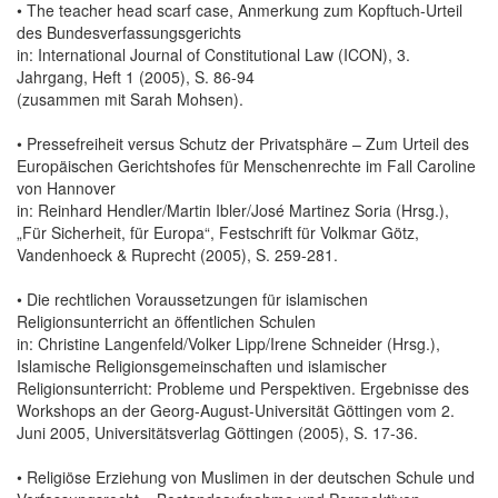
• The teacher head scarf case, Anmerkung zum Kopftuch-Urteil
des Bundesverfassungsgerichts
in: International Journal of Constitutional Law (ICON), 3.
Jahrgang, Heft 1 (2005), S. 86-94
(zusammen mit Sarah Mohsen).
• Pressefreiheit versus Schutz der Privatsphäre – Zum Urteil des
Europäischen Gerichtshofes für Menschenrechte im Fall Caroline
von Hannover
in: Reinhard Hendler/Martin Ibler/José Martinez Soria (Hrsg.),
„Für Sicherheit, für Europa“, Festschrift für Volkmar Götz,
Vandenhoeck & Ruprecht (2005), S. 259-281.
• Die rechtlichen Voraussetzungen für islamischen
Religionsunterricht an öffentlichen Schulen
in: Christine Langenfeld/Volker Lipp/Irene Schneider (Hrsg.),
Islamische Religionsgemeinschaften und islamischer
Religionsunterricht: Probleme und Perspektiven. Ergebnisse des
Workshops an der Georg-August-Universität Göttingen vom 2.
Juni 2005, Universitätsverlag Göttingen (2005), S. 17-36.
• Religiöse Erziehung von Muslimen in der deutschen Schule und