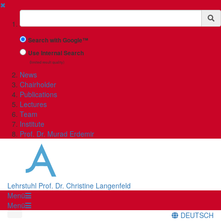
✖
Suchbegriff
Search with Google™
Use Internal Search
(limited result quality)
News
Chairholder
Publications
Lectures
Team
Institute
Prof. Dr. Murad Erdemir
Lehrstuhl Prof. Dr. Christine Langenfeld
Menü
Menü
DEUTSCH