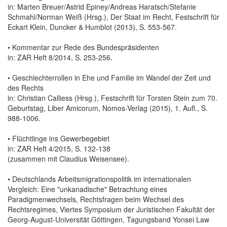
in: Marten Breuer/Astrid Epiney/Andreas Haratsch/Stefanie
Schmahl/Norman Weiß (Hrsg.), Der Staat im Recht, Festschrift für
Eckart Klein, Duncker & Humblot (2013), S. 553-567.
• Kommentar zur Rede des Bundespräsidenten
in: ZAR Heft 8/2014, S. 253-256.
• Geschlechterrollen in Ehe und Familie im Wandel der Zeit und
des Rechts
in: Christian Calliess (Hrsg.), Festschrift für Torsten Stein zum 70.
Geburtstag, Liber Amicorum, Nomos-Verlag (2015), 1. Aufl., S.
988-1006.
• Flüchtlinge ins Gewerbegebiet
in: ZAR Heft 4/2015, S. 132-138
(zusammen mit Claudius Weisensee).
• Deutschlands Arbeitsmigrationspolitik im internationalen
Vergleich: Eine "unkanadische" Betrachtung eines
Paradigmenwechsels, Rechtsfragen beim Wechsel des
Rechtsregimes, Viertes Symposium der Juristischen Fakultät der
Georg-August-Universität Göttingen, Tagungsband Yonsei Law