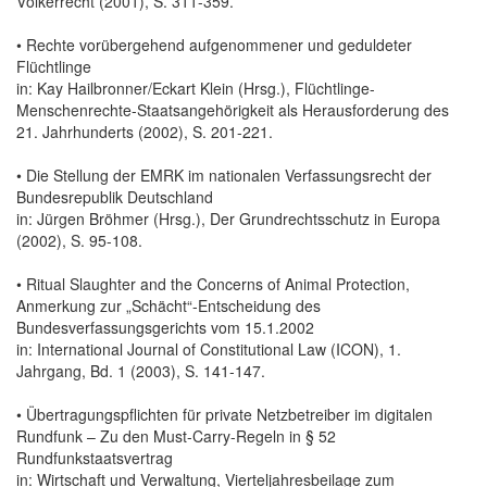
Völkerrecht (2001), S. 311-359.
• Rechte vorübergehend aufgenommener und geduldeter
Flüchtlinge
in: Kay Hailbronner/Eckart Klein (Hrsg.), Flüchtlinge-
Menschenrechte-Staatsangehörigkeit als Herausforderung des
21. Jahrhunderts (2002), S. 201-221.
• Die Stellung der EMRK im nationalen Verfassungsrecht der
Bundesrepublik Deutschland
in: Jürgen Bröhmer (Hrsg.), Der Grundrechtsschutz in Europa
(2002), S. 95-108.
• Ritual Slaughter and the Concerns of Animal Protection,
Anmerkung zur „Schächt“-Entscheidung des
Bundesverfassungsgerichts vom 15.1.2002
in: International Journal of Constitutional Law (ICON), 1.
Jahrgang, Bd. 1 (2003), S. 141-147.
• Übertragungspflichten für private Netzbetreiber im digitalen
Rundfunk – Zu den Must-Carry-Regeln in § 52
Rundfunkstaatsvertrag
in: Wirtschaft und Verwaltung, Vierteljahresbeilage zum