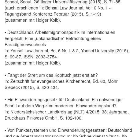
School, Seoul, Göttinger Universitätsverlag (2015), S. 71-85
(auch erschienen in: Bonsai Law Journal, Vol. 6 No. 1 -
Tagungsband Konferenz Februar (2015), S. 1-19)
(zusammen mit Holger Kolb).
• Deutschlands Arbeitsmigrationspolitik im internationalen
Vergleich: Eine „unkanadische“ Betrachtung eines
Paradigmenwechsels
in: Yonsei Law Journal, Bd. 6 Nr. 1 & 2, Yonsei University (2015),
S. 69-87, ISSN: 2093-3754
(zusammen mit Holger Kolb).
• Fängt der Streit um das Kopftuch jetzt erst an?
in: Zeitschrift für evangelisches Kirchenrecht, Bd. 60, Mohr
Siebeck (2015), S. 420-434.
• Ein Einwanderungsgesetz für Deutschland: Ein notwendiger
Schritt auf dem Weg zum modernen Einwanderungsland?
in: Niedersächsischer Landkreistag (NLT) 4/2015, 38. Jahrgang,
Druckhaus Pinkvoss GmbH, S. 102-106.
• Von Punktesystemen und Einwanderungsgesetzen: Deutschland
und die Arbeitsmigrationspolitik, in: Ifo Schnelldienst 3/2015, Ifo