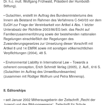
Dr. h.c. mult. Wolfgang Frühwald, Präsident der Humboldt-
Stiftung).
• Gutachten, erstellt im Auftrag des Bundesministeriums des
Innern als Beistand im Rahmen des Verfahrens C-540/03 vor dem
EuGH zur Frage der Vereinbarkeit von Artikel 4 Abs. 1 letzter
Unterabsatz der Richtlinie 2003/86/EG betr. das Recht auf
Familienzusammenführung sowie der bestehenden nationalen
Regelungen einschließlich der Regelungen des
Zuwanderungsgesetzes zur Umsetzung dieser Vorschrift mit
Artikel 8 und 14 EMRK sowie mit sonstigen völkerrechtlichen
Verpflichtungen (2004), 48 S.
• Environmental Liability in International Law – Towards a
coherent conception, Erich Schmidt Verlag (2005), 2. Aufl., 616 S.
(Gutachten im Auftrag des Umweltbundesamtes)
(zusammen mit Rüdiger Wolfrum und Petra Minnerop).
II. Editorships
• seit Januar 2002 Mitherausgeberin der Zeitschrift „Recht der
Jugend und des Bildungswesens“, Zeitschrift für Schule,