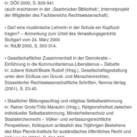
in: DÖV 2000, S. 929-941
(auch erschienen in der „Saarbrücker Bibliothek“, Internetprojekt
der Mitglieder des Fachbereichs Rechtswissenschaft).
• Darf eine muslimische Lehrerin in der Schule ein Kopftuch
tragen? – Anmerkung zum Urteil des Verwaltungsgerichts
Stuttgart vom 24. März 2000
in: RdJB 2000, S. 303-314.
• Gesellschaftlicher Zusammenhalt in der Demokratie –
Einführung in die Kommunitarismus-Liberalismus – Debatte
in: Juliane Kokott/Beate Rudolf (Hrsg.), Gesellschaftsgestaltung
unter dem Einfluss von Grund- und Menschenrechten,
Düsseldorfer Rechtswissenschaftliche Schriften, Nomos-Verlag
(2001), S. 23-40.
• Staatlicher Bildungsauftrag und religiöse Selbstbestimmung
in: Rainer Grote/Thilo Marauhn (Hrsg.), Religionsfreiheit zwischen
individueller Selbstbestimmung, Minderheitenschutz und
Staatskirchenrecht – Völker- und verfassungsrechtliche
Perspektiven, Kolloquium anlässlich des 75jährigen Bestehens
des Max-Planck-Instituts für ausländisches öffentliches Recht und