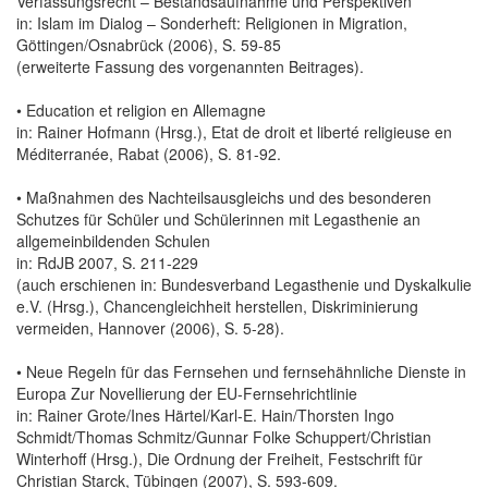
Verfassungsrecht – Bestandsaufnahme und Perspektiven
in: Islam im Dialog – Sonderheft: Religionen in Migration,
Göttingen/Osnabrück (2006), S. 59-85
(erweiterte Fassung des vorgenannten Beitrages).
• Education et religion en Allemagne
in: Rainer Hofmann (Hrsg.), Etat de droit et liberté religieuse en
Méditerranée, Rabat (2006), S. 81-92.
• Maßnahmen des Nachteilsausgleichs und des besonderen
Schutzes für Schüler und Schülerinnen mit Legasthenie an
allgemeinbildenden Schulen
in: RdJB 2007, S. 211-229
(auch erschienen in: Bundesverband Legasthenie und Dyskalkulie
e.V. (Hrsg.), Chancengleichheit herstellen, Diskriminierung
vermeiden, Hannover (2006), S. 5-28).
• Neue Regeln für das Fernsehen und fernsehähnliche Dienste in
Europa Zur Novellierung der EU-Fernsehrichtlinie
in: Rainer Grote/Ines Härtel/Karl-E. Hain/Thorsten Ingo
Schmidt/Thomas Schmitz/Gunnar Folke Schuppert/Christian
Winterhoff (Hrsg.), Die Ordnung der Freiheit, Festschrift für
Christian Starck, Tübingen (2007), S. 593-609.