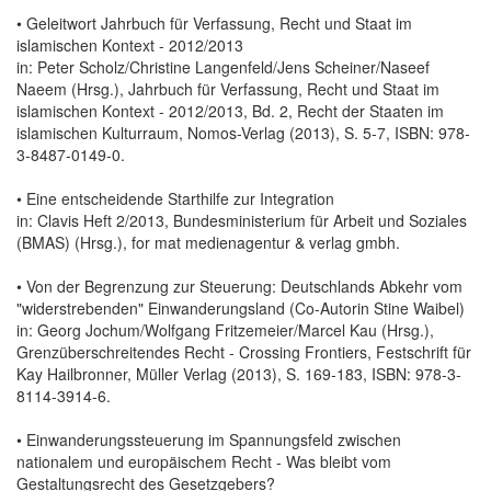
• Geleitwort Jahrbuch für Verfassung, Recht und Staat im
islamischen Kontext - 2012/2013
in: Peter Scholz/Christine Langenfeld/Jens Scheiner/Naseef
Naeem (Hrsg.), Jahrbuch für Verfassung, Recht und Staat im
islamischen Kontext - 2012/2013, Bd. 2, Recht der Staaten im
islamischen Kulturraum, Nomos-Verlag (2013), S. 5-7, ISBN: 978-
3-8487-0149-0.
• Eine entscheidende Starthilfe zur Integration
in: Clavis Heft 2/2013, Bundesministerium für Arbeit und Soziales
(BMAS) (Hrsg.), for mat medienagentur & verlag gmbh.
• Von der Begrenzung zur Steuerung: Deutschlands Abkehr vom
"widerstrebenden" Einwanderungsland (Co-Autorin Stine Waibel)
in: Georg Jochum/Wolfgang Fritzemeier/Marcel Kau (Hrsg.),
Grenzüberschreitendes Recht - Crossing Frontiers, Festschrift für
Kay Hailbronner, Müller Verlag (2013), S. 169-183, ISBN: 978-3-
8114-3914-6.
• Einwanderungssteuerung im Spannungsfeld zwischen
nationalem und europäischem Recht - Was bleibt vom
Gestaltungsrecht des Gesetzgebers?