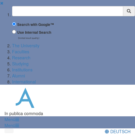
✖
Suchbegriff
Search with Google™
Use Internal Search
(limited result quality)
The University
Faculties
Research
Studying
Institutions
Alumni
International
In publica commoda
Menü
Menü
DEUTSCH