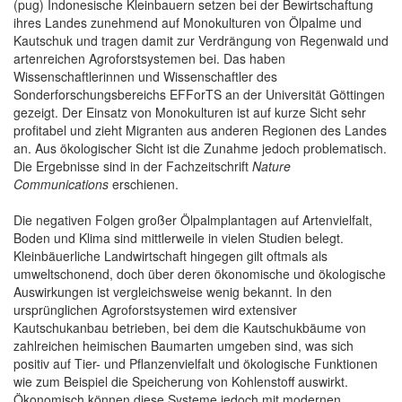
(pug) Indonesische Kleinbauern setzen bei der Bewirtschaftung
ihres Landes zunehmend auf Monokulturen von Ölpalme und
Kautschuk und tragen damit zur Verdrängung von Regenwald und
artenreichen Agroforstsystemen bei. Das haben
Wissenschaftlerinnen und Wissenschaftler des
Sonderforschungsbereichs EFForTS an der Universität Göttingen
gezeigt. Der Einsatz von Monokulturen ist auf kurze Sicht sehr
profitabel und zieht Migranten aus anderen Regionen des Landes
an. Aus ökologischer Sicht ist die Zunahme jedoch problematisch.
Die Ergebnisse sind in der Fachzeitschrift
Nature
Communications
erschienen.
Die negativen Folgen großer Ölpalmplantagen auf Artenvielfalt,
Boden und Klima sind mittlerweile in vielen Studien belegt.
Kleinbäuerliche Landwirtschaft hingegen gilt oftmals als
umweltschonend, doch über deren ökonomische und ökologische
Auswirkungen ist vergleichsweise wenig bekannt. In den
ursprünglichen Agroforstsystemen wird extensiver
Kautschukanbau betrieben, bei dem die Kautschukbäume von
zahlreichen heimischen Baumarten umgeben sind, was sich
positiv auf Tier- und Pflanzenvielfalt und ökologische Funktionen
wie zum Beispiel die Speicherung von Kohlenstoff auswirkt.
Ökonomisch können diese Systeme jedoch mit modernen