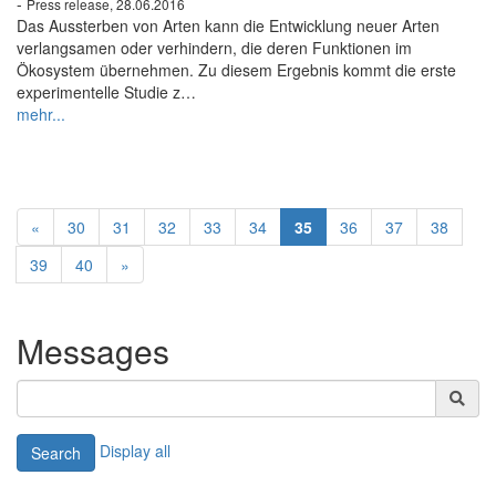
-
Press release, 28.06.2016
Das Aussterben von Arten kann die Entwicklung neuer Arten
verlangsamen oder verhindern, die deren Funktionen im
Ökosystem übernehmen. Zu diesem Ergebnis kommt die erste
experimentelle Studie z…
mehr...
«
30
31
32
33
34
35
36
37
38
39
40
»
Messages
Display all
Search