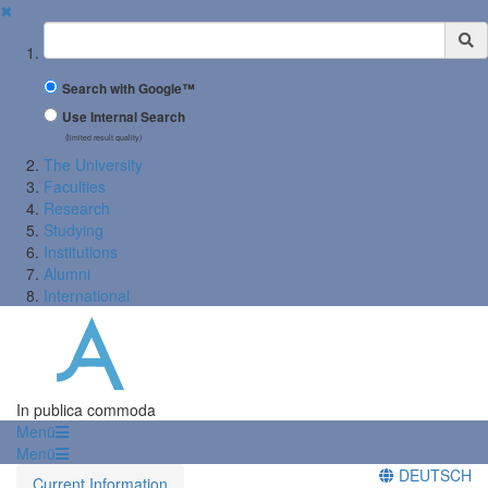
✖
Suchbegriff
Search with Google™
Use Internal Search
(limited result quality)
The University
Faculties
Research
Studying
Institutions
Alumni
International
In publica commoda
Menü
Menü
DEUTSCH
Current Information