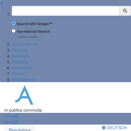
✖
Suchbegriff
Search with Google™
Use Internal Search
(limited result quality)
The University
Faculties
Research
Studying
Institutions
Alumni
International
In publica commoda
Menü
Menü
DEUTSCH
Regulations