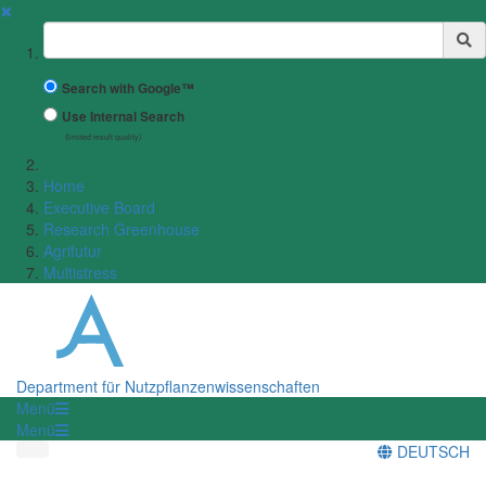
✖
Suchbegriff
Search with Google™
Use Internal Search
(limited result quality)
Home
Executive Board
Research Greenhouse
Agrifutur
Multistress
Department für Nutzpflanzenwissenschaften
Menü
Menü
DEUTSCH