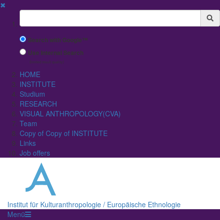
✖
Suchbegriff
Search with Google™
Use Internal Search
(limited result quality)
HOME
INSTITUTE
Studium
RESEARCH
VISUAL ANTHROPOLOGY(CVA)
Team
Copy of Copy of INSTITUTE
Links
Job offers
Institut für Kulturanthropologie / Europäische Ethnologie
Menü