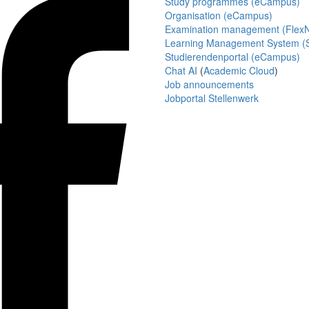
Study programmes (eCampus)
Organisation (eCampus)
Examination management (Flex
Learning Management System (S
Studierendenportal (eCampus)
Chat AI
(
Academic Cloud
)
Job announcements
Jobportal Stellenwerk