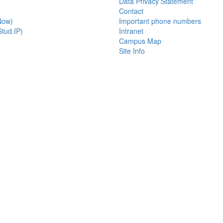
Data Privacy Statement
Contact
Now)
Important phone numbers
tud.IP)
Intranet
Campus Map
Site Info