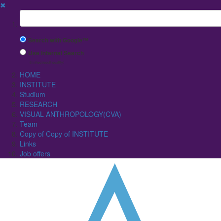
✖
Suchbegriff
Search with Google™
Use Internal Search
(limited result quality)
HOME
INSTITUTE
Studium
RESEARCH
VISUAL ANTHROPOLOGY(CVA)
Team
Copy of Copy of INSTITUTE
Links
Job offers