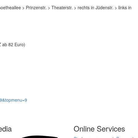
theallee > Prinzenstr. > Theaterstr. > rechts in Jüdenstr. > links in
Z ab 82 Euro)
id=9&topmenu=9
edia
Online Services