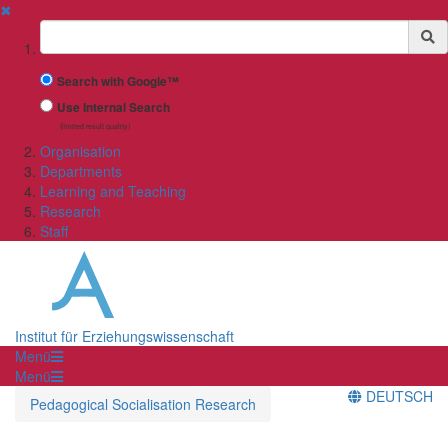
✖
Suchbegriff
Search with Google™
Use Internal Search
(limited result quality)
Organisation
Departments
Learning and Teaching
Research
Staff
Institut für Erziehungswissenschaft
Menü
Menü
DEUTSCH
Pedagogical Socialisation Research