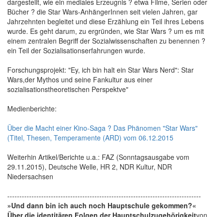
dargestellt, wie ein mediales Erzeugnis ? etwa Filme, Serien oder
Bücher ? die Star Wars-AnhängerInnen seit vielen Jahren, gar
Jahrzehnten begleitet und diese Erzählung ein Teil ihres Lebens
wurde. Es geht darum, zu ergründen, wie Star Wars ? um es mit
einem zentralen Begriff der Sozialwissenschaften zu benennen ?
ein Teil der Sozialisationserfahrungen wurde.
Forschungsprojekt: "Ey, ich bin halt ein Star Wars Nerd": Star
Wars,der Mythos und seine Fankultur aus einer
sozialisationstheoretischen Perspektve"
Medienberichte:
Über die Macht einer Kino-Saga ? Das Phänomen "Star Wars"
(Titel, Thesen, Temperamente (ARD) vom 06.12.2015
Weiterhin Artikel/Berichte u.a.: FAZ (Sonntagsausgabe vom
29.11.2015), Deutsche Welle, HR 2, NDR Kultur, NDR
Niedersachsen
--------------------------------------------------------------------------------
»Und dann bin ich auch noch Hauptschule gekommen?«
Über die identitären Folgen der Hauptschulzugehörigkeit
von