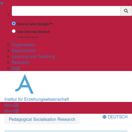
✖
Suchbegriff
Search with Google™
Use Internal Search
(limited result quality)
Organisation
Departments
Learning and Teaching
Research
Staff
Institut für Erziehungswissenschaft
Menü
Menü
DEUTSCH
Pedagogical Socialisation Research