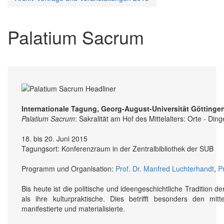
Palatium Sacrum
Internationale Tagung, Georg-August-Universität Göttinge
Palatium Sacrum
: Sakralität am Hof des Mittelalters: Orte - Ding
18. bis 20. Juni 2015
Tagungsort: Konferenzraum in der Zentralbibliothek der SUB
Programm und Organisation:
Prof. Dr. Manfred Luchterhandt
,
P
Bis heute ist die politische und ideen­geschichtliche Tradition de
als ihre kultur­praktische. Dies betrifft besonders den mitt
manifestierte und materialisierte.