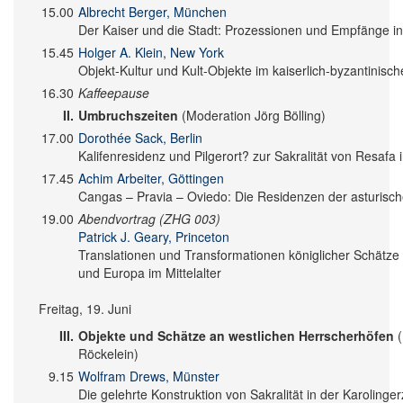
15.00
Albrecht Berger, München
Der Kaiser und die Stadt: Prozessionen und Empfänge in
15.45
Holger A. Klein, New York
Objekt-Kultur und Kult-Objekte im kaiserlich-byzantinis
16.30
Kaffeepause
II.
Umbruchszeiten
(Moderation Jörg Bölling)
17.00
Dorothée Sack, Berlin
Kalifenresidenz und Pilgerort? zur Sakralität von Resafa 
17.45
Achim Arbeiter, Göttingen
Cangas – Pravia – Oviedo: Die Residenzen der asturisc
19.00
Abendvortrag (ZHG 003)
Patrick J. Geary, Princeton
Translationen und Transformationen königlicher Schätze 
und Europa im Mittelalter
Freitag, 19. Juni
III.
Objekte und Schätze an westlichen Herrscherhöfen
(
Röckelein)
9.15
Wolfram Drews, Münster
Die gelehrte Konstruktion von Sakralität in der Karolinger