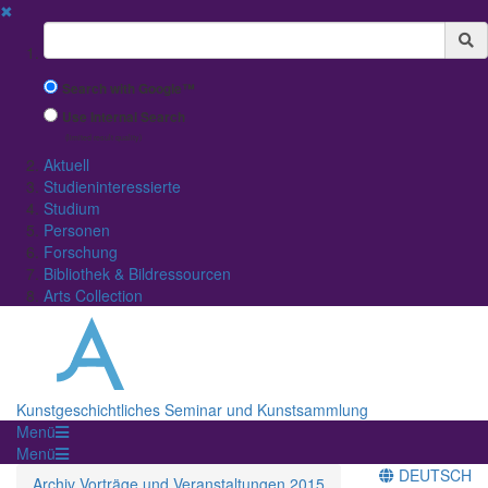
✖
Suchbegriff
Search with Google™
Use Internal Search
(limited result quality)
Aktuell
Studieninteressierte
Studium
Personen
Forschung
Bibliothek & Bildressourcen
Arts Collection
Kunstgeschichtliches Seminar und Kunstsammlung
Menü
Menü
DEUTSCH
Archiv Vorträge und Veranstaltungen 2015