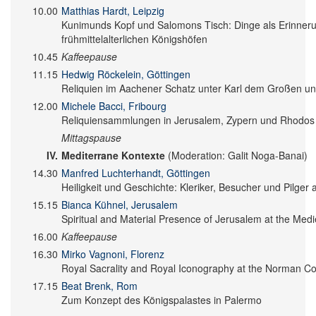
10.00
Matthias Hardt, Leipzig
Kunimunds Kopf und Salomons Tisch: Dinge als Erinner
frühmittelalterlichen Königshöfen
10.45
Kaffeepause
11.15
Hedwig Röckelein, Göttingen
Reliquien im Aachener Schatz unter Karl dem Großen un
12.00
Michele Bacci, Fribourg
Reliquiensammlungen in Jerusalem, Zypern und Rhodos (
Mittagspause
IV.
Mediterrane Kontexte
(Moderation: Galit Noga-Banai)
14.30
Manfred Luchterhandt, Göttingen
Heiligkeit und Geschichte: Kleriker, Besucher und Pilger
15.15
Bianca Kühnel, Jerusalem
Spiritual and Material Presence of Jerusalem at the Medi
16.00
Kaffeepause
16.30
Mirko Vagnoni, Florenz
Royal Sacrality and Royal Iconography at the Norman Cour
17.15
Beat Brenk, Rom
Zum Konzept des Königspalastes in Palermo