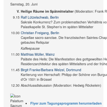
Samstag, 20. Juni
V.
Heilige Räume im Spätmittelalter
(Moderation: Frank R
9.15
Ralf Lützelschwab, Berlin
Sakrale Konkurrenz? Zum problematischen Verhältnis vo
Palastkapelle St. Stephen's im späten Mittelalter
10.00
Christian Freigang, Berlin
Capellae sacro-sanctae. Die französischen Saintes-Chap
gebautes Reliquiar
Kaffeepause
11.00
Matthias Müller, Mainz
Paläste des Heils: Die Manifestation des gottgewollten He
Residenzarchitektur des späten Mittelalters und der früh
11.45
Birgit Franke/Barbara Welzel, Dortmund
Kartierung von Herrschaft: Philipp der Schöne von Burgu
d'Or 1501 in Brüssel
12.30
Abschlussdiskussion (Moderation: Hedwig Röckelein)
Flyer zum Tagungsprogramm herunterladen