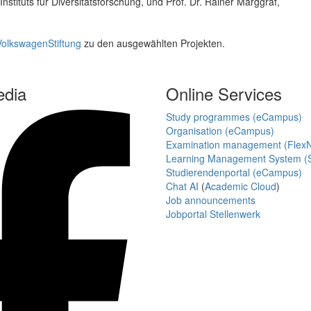
Instituts für Diversitätsforschung, und Prof. Dr. Rainer Marggraf,
 VolkswagenStiftung
zu den ausgewählten Projekten.
edia
Online Services
Study programmes (eCampus)
Organisation (eCampus)
Examination management (Flex
Learning Management System (S
Studierendenportal (eCampus)
Chat AI
(
Academic Cloud
)
Job announcements
Jobportal Stellenwerk