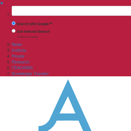
✖
Suchbegriff
Search with Google™
Use Internal Search
(limited result quality)
News
Institute
People
Research
TEACHING
Knowledge Transfer