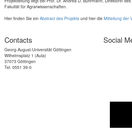
Projektleitung liegt bei Prof. Dr. Andrea D. Bührmann, Direktorin des 
Fakultät für Agrarwissenschaften.
Hier finden Sie ein
Abstract des Projekts
und hier die
Mitteilung der
Contacts
Social M
Georg-August-Universität Göttingen
Wilhelmsplatz 1 (Aula)
37073 Göttingen
Tel. 0551 39-0