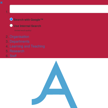
✖
Suchbegriff
Search with Google™
Use Internal Search
(limited result quality)
Organisation
Departments
Learning and Teaching
Research
Staff