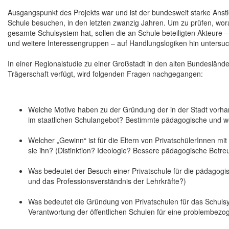
Ausgangspunkt des Projekts war und ist der bundesweit starke Ansti
Schule besuchen, in den letzten zwanzig Jahren. Um zu prüfen, wor
gesamte Schulsystem hat, sollen die an Schule beteiligten Akteure –
und weitere Interessengruppen – auf Handlungslogiken hin untersu
In einer Regionalstudie zu einer Großstadt in den alten Bundesländern
Trägerschaft verfügt, wird folgenden Fragen nachgegangen:
Welche Motive haben zu der Gründung der in der Stadt vorhan
im staatlichen Schulangebot? Bestimmte pädagogische und w
Welcher „Gewinn“ ist für die Eltern von PrivatschülerInnen mi
sie ihn? (Distinktion? Ideologie? Bessere pädagogische Betre
Was bedeutet der Besuch einer Privatschule für die pädagogi
und das Professionsverständnis der Lehrkräfte?)
Was bedeutet die Gründung von Privatschulen für das Schulsy
Verantwortung der öffentlichen Schulen für eine problembezog