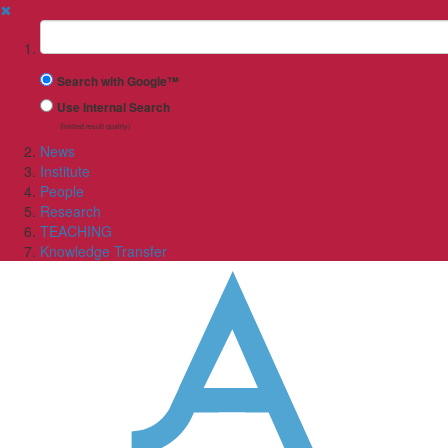
✖
Suchbegriff
Search with Google™
Use Internal Search
(limited result quality)
News
Institute
People
Research
TEACHING
Knowledge Transfer