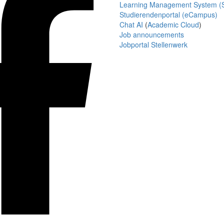
Learning Management System (S
Studierendenportal (eCampus)
Chat AI
(
Academic Cloud
)
Job announcements
Jobportal Stellenwerk