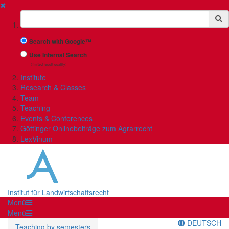
✖
Suchbegriff
Search with Google™
Use Internal Search
(limited result quality)
Institute
Research & Classes
Team
Teaching
Events & Conferences
Göttinger Onlinebeiträge zum Agrarrecht
LexVinum
Institut für Landwirtschaftsrecht
Menü
Menü
DEUTSCH
Teaching by semesters