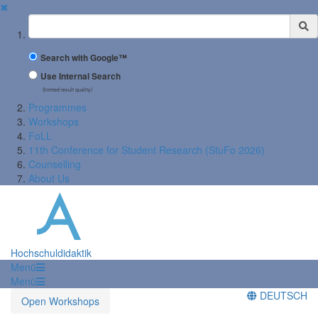
✖
Suchbegriff
Search with Google™
Use Internal Search
(limited result quality)
Programmes
Workshops
FoLL
11th Conference for Student Research (StuFo 2026)
Counselling
About Us
Hochschuldidaktik
Menü
Menü
DEUTSCH
Open Workshops