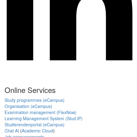
Online Services
Study programmes (eCampus)
Organisation (eCampus)
Examination management (FlexNow)
Learning Management System (Stud.IP)
Studierendenportal (eCampus)
Chat AI
(
Academic Cloud
)
Job announcements