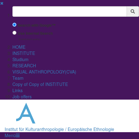
✖
Suchbegriff
Search with Google™
Use Internal Search
(limited result quality)
HOME
INSTITUTE
Studium
RESEARCH
VISUAL ANTHROPOLOGY(CVA)
Team
Copy of Copy of INSTITUTE
Links
Job offers
Institut für Kulturanthropologie / Europäische Ethnologie
Menü