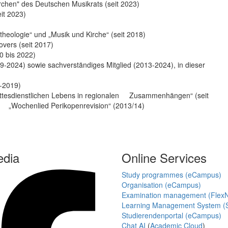
rchen" des Deutschen Musikrats (seit 2023)
it 2023)
ltheologie“ und „Musik und Kirche“ (seit 2018)
overs (seit 2017)
 bis 2022)
9-2024) sowie sachverständiges Mitglied (2013-2024), in dieser
5-2019)
gottesdienstlichen Lebens in regionalen Zusammenhängen“ (seit
d „Wochenlied Perikopenrevision“ (2013/14)
edia
Online Services
Study programmes (eCampus)
Organisation (eCampus)
Examination management (Flex
Learning Management System (S
Studierendenportal (eCampus)
Chat AI
(
Academic Cloud
)