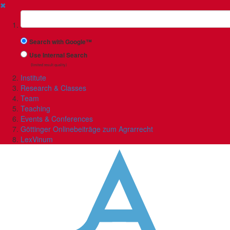
✖
Suchbegriff
Search with Google™
Use Internal Search
(limited result quality)
Institute
Research & Classes
Team
Teaching
Events & Conferences
Göttinger Onlinebeiträge zum Agrarrecht
LexVinum