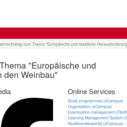
einrechtstag zum Thema "Europäische und staatliche Herausforderun
 Thema "Europäische und
an den Weinbau"
edia
Online Services
Study programmes (eCampus)
Organisation (eCampus)
Examination management (Flex
Learning Management System (S
Studierendenportal (eCampus)