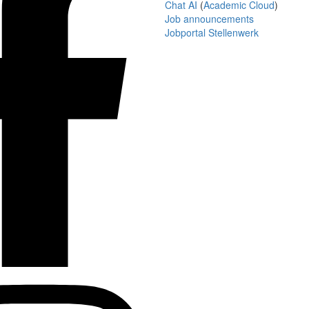
Chat AI
(
Academic Cloud
)
Job announcements
Jobportal Stellenwerk