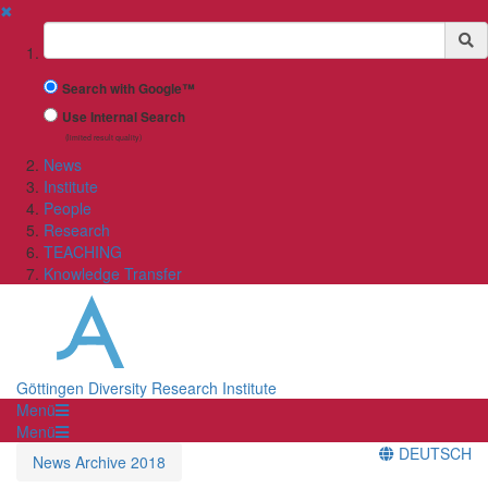
✖
Suchbegriff
Search with Google™
Use Internal Search
(limited result quality)
News
Institute
People
Research
TEACHING
Knowledge Transfer
Göttingen Diversity Research Institute
Menü
Menü
DEUTSCH
News Archive 2018