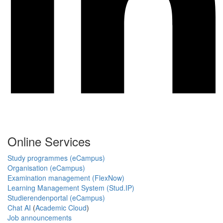
Online Services
Study programmes (eCampus)
Organisation (eCampus)
Examination management (FlexNow)
Learning Management System (Stud.IP)
Studierendenportal (eCampus)
Chat AI
(
Academic Cloud
)
Job announcements