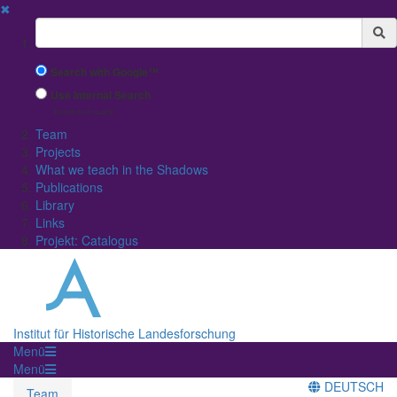
✖
Suchbegriff
Search with Google™
Use Internal Search
(limited result quality)
Team
Projects
What we teach in the Shadows
Publications
Library
Links
Projekt: Catalogus
Institut für Historische Landesforschung
Menü
Menü
DEUTSCH
Team