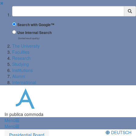
✖
Suchbegriff
Search with Google™
Use Internal Search
(limited result quality)
The University
Faculties
Research
Studying
Institutions
Alumni
International
In publica commoda
Menü
Menü
DEUTSCH
Presidential Board